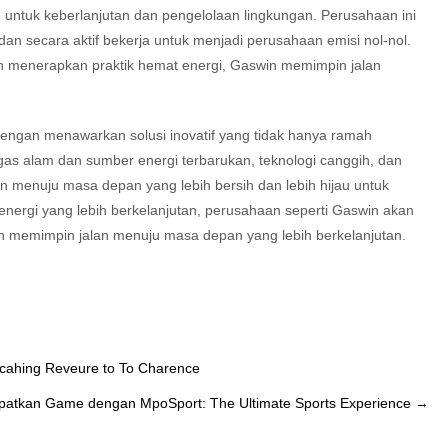
 untuk keberlanjutan dan pengelolaan lingkungan. Perusahaan ini
dan secara aktif bekerja untuk menjadi perusahaan emisi nol-nol.
n menerapkan praktik hemat energi, Gaswin memimpin jalan
dengan menawarkan solusi inovatif yang tidak hanya ramah
gas alam dan sumber energi terbarukan, teknologi canggih, dan
 menuju masa depan yang lebih bersih dan lebih hijau untuk
nergi yang lebih berkelanjutan, perusahaan seperti Gaswin akan
 memimpin jalan menuju masa depan yang lebih berkelanjutan.
ecahing Reveure to To Charence
patkan Game dengan MpoSport: The Ultimate Sports Experience
→