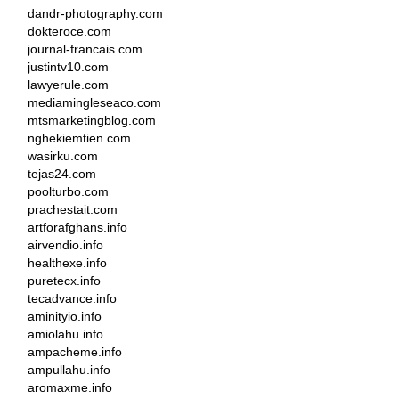
dandr-photography.com
dokteroce.com
journal-francais.com
justintv10.com
lawyerule.com
mediamingleseaco.com
mtsmarketingblog.com
nghekiemtien.com
wasirku.com
tejas24.com
poolturbo.com
prachestait.com
artforafghans.info
airvendio.info
healthexe.info
puretecx.info
tecadvance.info
aminityio.info
amiolahu.info
ampacheme.info
ampullahu.info
aromaxme.info