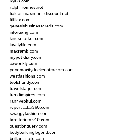
lky08.com
ralph-fiennes.net
fielder-maximum-discount.net
fitfllex.com
genesisbusinesscredit.com
inforuang.com
kindsmarket.com
luvelylife.com
macramb.com
mypet-diary.com
oxweekly.com
panamacitydeckcontractors.com
westfashions.com
toolshandy.com
travelstager.com
trendinspires.com
rannyephul.com
reportradar360.com
swaggyfashion.com
taraftariumtv10.com
questionquery.com
bodybuildinglegend.com
brilliant-nails.com