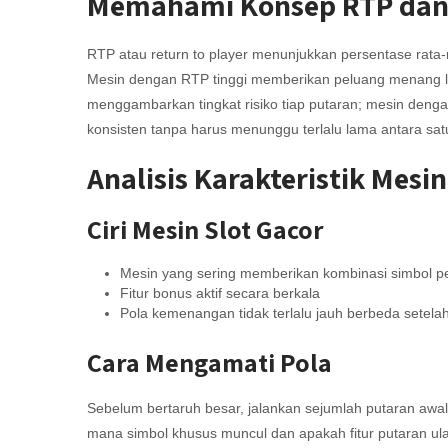
Memahami Konsep RTP dan V
RTP atau return to player menunjukkan persentase rata
Mesin dengan RTP tinggi memberikan peluang menang lebih
menggambarkan tingkat risiko tiap putaran; mesin deng
konsisten tanpa harus menunggu terlalu lama antara sat
Analisis Karakteristik Mesin
Ciri Mesin Slot Gacor
Mesin yang sering memberikan kombinasi simbol 
Fitur bonus aktif secara berkala
Pola kemenangan tidak terlalu jauh berbeda setela
Cara Mengamati Pola
Sebelum bertaruh besar, jalankan sejumlah putaran awa
mana simbol khusus muncul dan apakah fitur putaran ula