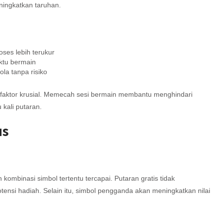
ningkatkan taruhan.
ses lebih terukur
aktu bermain
la tanpa risiko
 faktor krusial. Memecah sesi bermain membantu menghindari
kali putaran.
us
ombinasi simbol tertentu tercapai. Putaran gratis tidak
si hadiah. Selain itu, simbol pengganda akan meningkatkan nilai