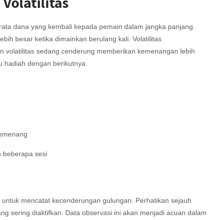
olatilitas
-rata dana yang kembali kepada pemain dalam jangka panjang.
 besar ketika dimain­kan berulang kali. Volatilitas
an volatilitas sedang cenderung memberikan kemenangan lebih
u hadiah dengan berikutnya.
pemenang
h beberapa sesi
l untuk mencatat kecenderungan gulungan. Perhatikan sejauh
ng sering diaktifkan. Data observasi ini akan menjadi acuan dalam