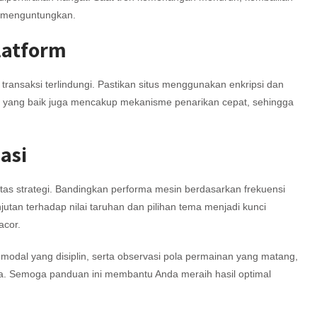
li menguntungkan.
latform
transaksi terlindungi. Pastikan situs menggunakan enkripsi dan
nan yang baik juga mencakup mekanisme penarikan cepat, sehingga
asi
ivitas strategi. Bandingkan performa mesin berdasarkan frekuensi
tan terhadap nilai taruhan dan pilihan tema menjadi kunci
acor.
dal yang disiplin, serta observasi pola permainan yang matang,
ka. Semoga panduan ini membantu Anda meraih hasil optimal