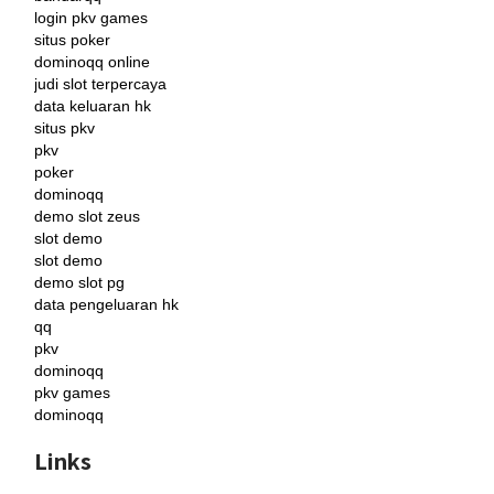
login pkv games
situs poker
dominoqq online
judi slot terpercaya
data keluaran hk
situs pkv
pkv
poker
dominoqq
demo slot zeus
slot demo
slot demo
demo slot pg
data pengeluaran hk
qq
pkv
dominoqq
pkv games
dominoqq
Links