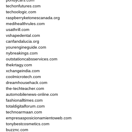
pondycars.com
techonfutures.com
techoologic.com
raspberryketonescanada.org
medihealthrules.com
usathrill.com
vshapedental.com
canfandalucia.org
yourengineguide.com
nybreakings.com
outstationcabsservices.com
thekrtagy.com
xchangeindia.com
coolmicrotech.com
dreamhousehack.com
the-techteacher.com
automobilenews-online.com
fashionalltimes.com
totaldigitalforum.com
technoarmaan.com
empresasposicionamientoweb.com
tonybestcosmetics.com
buzznc.com