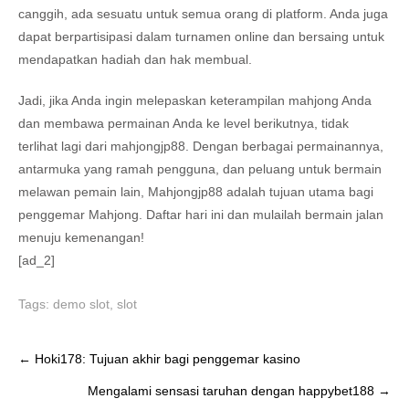
canggih, ada sesuatu untuk semua orang di platform. Anda juga
dapat berpartisipasi dalam turnamen online dan bersaing untuk
mendapatkan hadiah dan hak membual.
Jadi, jika Anda ingin melepaskan keterampilan mahjong Anda
dan membawa permainan Anda ke level berikutnya, tidak
terlihat lagi dari mahjongjp88. Dengan berbagai permainannya,
antarmuka yang ramah pengguna, dan peluang untuk bermain
melawan pemain lain, Mahjongjp88 adalah tujuan utama bagi
penggemar Mahjong. Daftar hari ini dan mulailah bermain jalan
menuju kemenangan!
[ad_2]
Tags:
demo slot
,
slot
Post
←
Hoki178: Tujuan akhir bagi penggemar kasino
navigation
Mengalami sensasi taruhan dengan happybet188
→