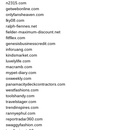
n2315.com
getwebonline.com
onlyfansheaven.com
lky08.com
ralph-fiennes.net
fielder-maximum-discount.net
fitfllex.com
genesisbusinesscredit.com
inforuang.com
kindsmarket.com
luvelylife.com
macramb.com
mypet-diary.com
oxweekly.com
panamacitydeckcontractors.com
westfashions.com
toolshandy.com
travelstager.com
trendinspires.com
rannyephul.com
reportradar360.com
swaggyfashion.com