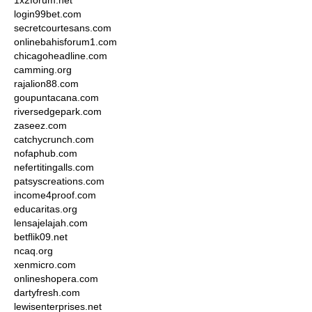
1x2forum.net
login99bet.com
secretcourtesans.com
onlinebahisforum1.com
chicagoheadline.com
camming.org
rajalion88.com
goupuntacana.com
riversedgepark.com
zaseez.com
catchycrunch.com
nofaphub.com
nefertitingalls.com
patsyscreations.com
income4proof.com
educaritas.org
lensajelajah.com
betflik09.net
ncaq.org
xenmicro.com
onlineshopera.com
dartyfresh.com
lewisenterprises.net