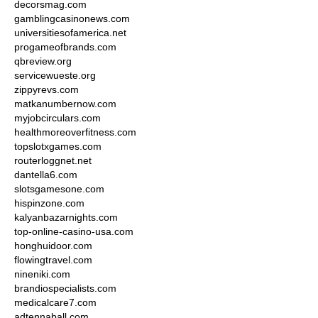
decorsmag.com
gamblingcasinonews.com
universitiesofamerica.net
progameofbrands.com
qbreview.org
servicewueste.org
zippyrevs.com
matkanumbernow.com
myjobcirculars.com
healthmoreoverfitness.com
topslotxgames.com
routerloggnet.net
dantella6.com
slotsgamesone.com
hispinzone.com
kalyanbazarnights.com
top-online-casino-usa.com
honghuidoor.com
flowingtravel.com
nineniki.com
brandiospecialists.com
medicalcare7.com
adtennaball.com