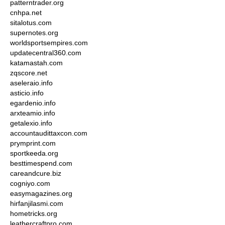
patterntrader.org
cnhpa.net
sitalotus.com
supernotes.org
worldsportsempires.com
updatecentral360.com
katamastah.com
zqscore.net
aseleraio.info
asticio.info
egardenio.info
arxteamio.info
getalexio.info
accountaudittaxcon.com
prymprint.com
sportkeeda.org
besttimespend.com
careandcure.biz
cogniyo.com
easymagazines.org
hirfanjilasmi.com
hometricks.org
leathercraftpro.com