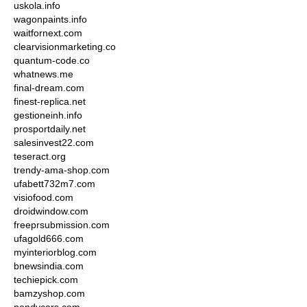
uskola.info
wagonpaints.info
waitfornext.com
clearvisionmarketing.co
quantum-code.co
whatnews.me
final-dream.com
finest-replica.net
gestioneinh.info
prosportdaily.net
salesinvest22.com
teseract.org
trendy-ama-shop.com
ufabett732m7.com
visiofood.com
droidwindow.com
freeprsubmission.com
ufagold666.com
myinteriorblog.com
bnewsindia.com
techiepick.com
bamzyshop.com