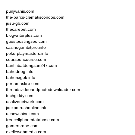
punjwanis.com
the-parcs-clematiscondos.com
jusu-gb.com
thecarepet.com
blogwriterplus.com
guestpostingseo.com
casinogambitpro.info
pokerplaymasters.info
courseoncourse.com
bantinbatdongsan247.com
bahednog.info
bahenxgek.info
pertamaskre.com
threadsvideoandphotodownloader.com
techgiddy.com
usalivenetwork.com
jackpotrushonline.info
ucnewshindi.com
freecellphonedatabase.com
gamersrope.com
exellewebmedia.com