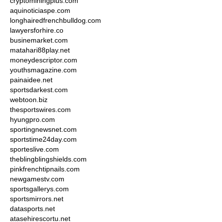
cryptominingplus.com
aquinoticiaspe.com
longhairedfrenchbulldog.com
lawyersforhire.co
businemarket.com
matahari88play.net
moneydescriptor.com
youthsmagazine.com
painaidee.net
sportsdarkest.com
webtoon.biz
thesportswires.com
hyungpro.com
sportingnewsnet.com
sportstime24day.com
sporteslive.com
theblingblingshields.com
pinkfrenchtipnails.com
newgamestv.com
sportsgallerys.com
sportsmirrors.net
datasports.net
atasehirescortu.net