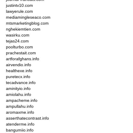
justintv10.com
lawyerule.com
mediamingleseaco.com
mtsmarketingblog.com
nghekiemtien.com
wasirku.com
tejas24.com
poolturbo.com
prachestait.com
artforafghans.info
airvendio.info
healthexe.info
puretecx.info
tecadvance.info
aminityio.info
amiolahu.info
ampacheme.info
ampullahu.info
aromaxme.info
asserthatecontrast.info
atenderme.info
bangumiio.info