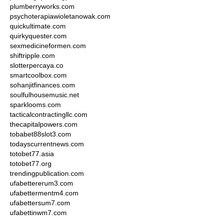
plumberryworks.com
psychoterapiawioletanowak.com
quickultimate.com
quirkyquester.com
sexmedicineformen.com
shiftripple.com
slotterpercaya.co
smartcoolbox.com
sohanjitfinances.com
soulfulhousemusic.net
sparklooms.com
tacticalcontractingllc.com
thecapitalpowers.com
tobabet88slot3.com
todayscurrentnews.com
totobet77.asia
totobet77.org
trendingpublication.com
ufabettererum3.com
ufabettermentm4.com
ufabettersum7.com
ufabettinwm7.com