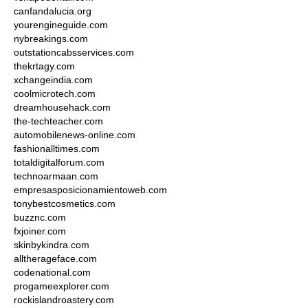
canfandalucia.org
yourengineguide.com
nybreakings.com
outstationcabsservices.com
thekrtagy.com
xchangeindia.com
coolmicrotech.com
dreamhousehack.com
the-techteacher.com
automobilenews-online.com
fashionalltimes.com
totaldigitalforum.com
technoarmaan.com
empresasposicionamientoweb.com
tonybestcosmetics.com
buzznc.com
fxjoiner.com
skinbykindra.com
alltherageface.com
codenational.com
progameexplorer.com
rockislandroastery.com