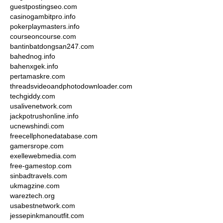
guestpostingseo.com
casinogambitpro.info
pokerplaymasters.info
courseoncourse.com
bantinbatdongsan247.com
bahednog.info
bahenxgek.info
pertamaskre.com
threadsvideoandphotodownloader.com
techgiddy.com
usalivenetwork.com
jackpotrushonline.info
ucnewshindi.com
freecellphonedatabase.com
gamersrope.com
exellewebmedia.com
free-gamestop.com
sinbadtravels.com
ukmagzine.com
wareztech.org
usabestnetwork.com
jessepinkmanoutfit.com