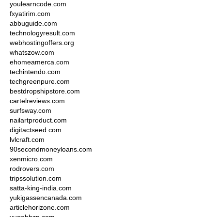
youlearncode.com
fxyatirim.com
abbuguide.com
technologyresult.com
webhostingoffers.org
whatszow.com
ehomeamerca.com
techintendo.com
techgreenpure.com
bestdropshipstore.com
cartelreviews.com
surfsway.com
nailartproduct.com
digitactseed.com
lvlcraft.com
90secondmoneyloans.com
xenmicro.com
rodrovers.com
tripssolution.com
satta-king-india.com
yukigassencanada.com
articlehorizone.com