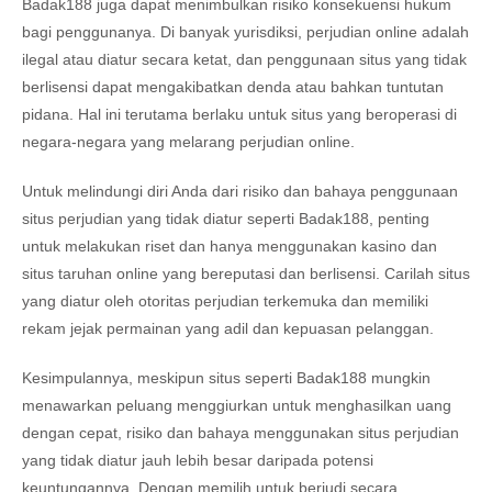
Badak188 juga dapat menimbulkan risiko konsekuensi hukum
bagi penggunanya. Di banyak yurisdiksi, perjudian online adalah
ilegal atau diatur secara ketat, dan penggunaan situs yang tidak
berlisensi dapat mengakibatkan denda atau bahkan tuntutan
pidana. Hal ini terutama berlaku untuk situs yang beroperasi di
negara-negara yang melarang perjudian online.
Untuk melindungi diri Anda dari risiko dan bahaya penggunaan
situs perjudian yang tidak diatur seperti Badak188, penting
untuk melakukan riset dan hanya menggunakan kasino dan
situs taruhan online yang bereputasi dan berlisensi. Carilah situs
yang diatur oleh otoritas perjudian terkemuka dan memiliki
rekam jejak permainan yang adil dan kepuasan pelanggan.
Kesimpulannya, meskipun situs seperti Badak188 mungkin
menawarkan peluang menggiurkan untuk menghasilkan uang
dengan cepat, risiko dan bahaya menggunakan situs perjudian
yang tidak diatur jauh lebih besar daripada potensi
keuntungannya. Dengan memilih untuk berjudi secara