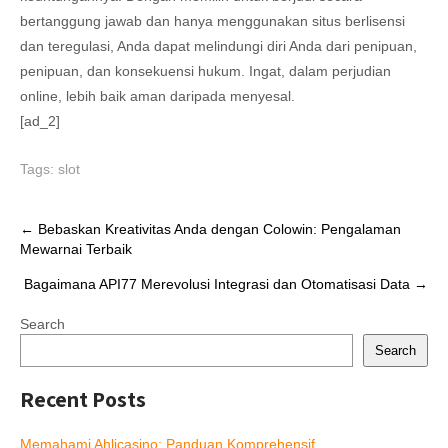
bertanggung jawab dan hanya menggunakan situs berlisensi
dan teregulasi, Anda dapat melindungi diri Anda dari penipuan,
penipuan, dan konsekuensi hukum. Ingat, dalam perjudian
online, lebih baik aman daripada menyesal.
[ad_2]
Tags:
slot
Post
←
Bebaskan Kreativitas Anda dengan Colowin: Pengalaman
Mewarnai Terbaik
navigation
Bagaimana API77 Merevolusi Integrasi dan Otomatisasi Data
→
Search
Search
Recent Posts
Memahami Ahlicasino: Panduan Komprehensif