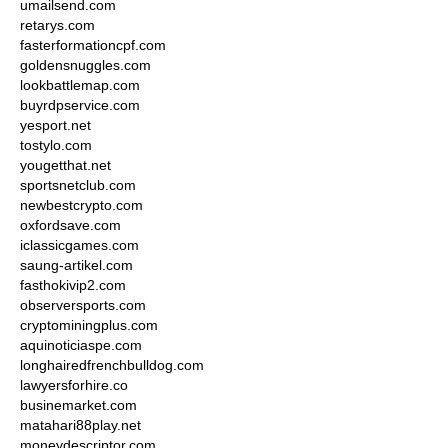
umailsend.com
retarys.com
fasterformationcpf.com
goldensnuggles.com
lookbattlemap.com
buyrdpservice.com
yesport.net
tostylo.com
yougetthat.net
sportsnetclub.com
newbestcrypto.com
oxfordsave.com
iclassicgames.com
saung-artikel.com
fasthokivip2.com
observersports.com
cryptominingplus.com
aquinoticiaspe.com
longhairedfrenchbulldog.com
lawyersforhire.co
businemarket.com
matahari88play.net
moneydescriptor.com