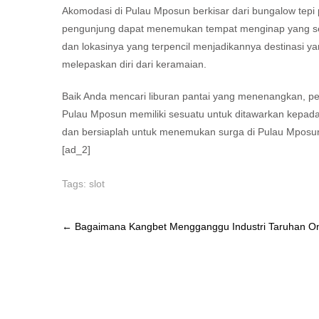
Akomodasi di Pulau Mposun berkisar dari bungalow tep
pengunjung dapat menemukan tempat menginap yang sem
dan lokasinya yang terpencil menjadikannya destinasi y
melepaskan diri dari keramaian.
Baik Anda mencari liburan pantai yang menenangkan, p
Pulau Mposun memiliki sesuatu untuk ditawarkan kepada s
dan bersiaplah untuk menemukan surga di Pulau Mposu
[ad_2]
Tags:
slot
Post
←
Bagaimana Kangbet Mengganggu Industri Taruhan On
navigation