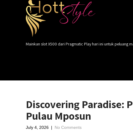
Mainkan slot X500 dari Pragmatic Play hari ini untuk peluang 
Discovering Paradise:
Pulau Mposun
July 4, 2026
|
No Comments