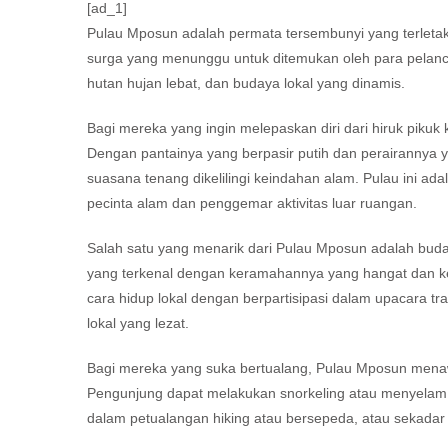
[ad_1]
Pulau Mposun adalah permata tersembunyi yang terletak d
surga yang menunggu untuk ditemukan oleh para pelanco
hutan hujan lebat, dan budaya lokal yang dinamis.
Bagi mereka yang ingin melepaskan diri dari hiruk pikuk
Dengan pantainya yang berpasir putih dan perairannya 
suasana tenang dikelilingi keindahan alam. Pulau ini a
pecinta alam dan penggemar aktivitas luar ruangan.
Salah satu yang menarik dari Pulau Mposun adalah buda
yang terkenal dengan keramahannya yang hangat dan k
cara hidup lokal dengan berpartisipasi dalam upacara tra
lokal yang lezat.
Bagi mereka yang suka bertualang, Pulau Mposun menawa
Pengunjung dapat melakukan snorkeling atau menyelam di
dalam petualangan hiking atau bersepeda, atau sekadar b