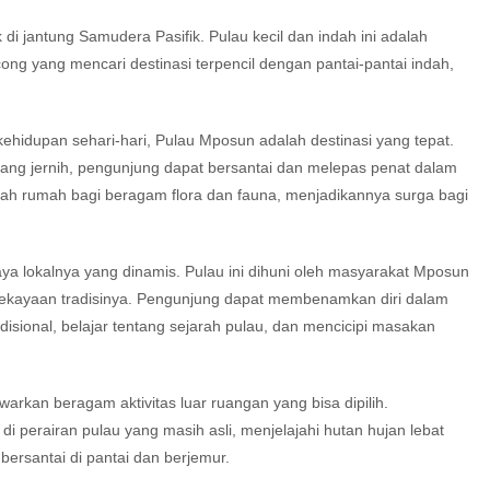
i jantung Samudera Pasifik. Pulau kecil dan indah ini adalah
ng yang mencari destinasi terpencil dengan pantai-pantai indah,
 kehidupan sehari-hari, Pulau Mposun adalah destinasi yang tepat.
yang jernih, pengunjung dapat bersantai dan melepas penat dalam
dalah rumah bagi beragam flora dan fauna, menjadikannya surga bagi
ya lokalnya yang dinamis. Pulau ini dihuni oleh masyarakat Mposun
ekayaan tradisinya. Pengunjung dapat membenamkan diri dalam
disional, belajar tentang sejarah pulau, dan mencicipi masakan
rkan beragam aktivitas luar ruangan yang bisa dipilih.
 perairan pulau yang masih asli, menjelajahi hutan hujan lebat
ersantai di pantai dan berjemur.