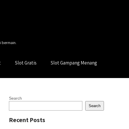
i bermain.
t
Slot Gratis
Slot Gampang Menang
Search
Search
Recent Posts