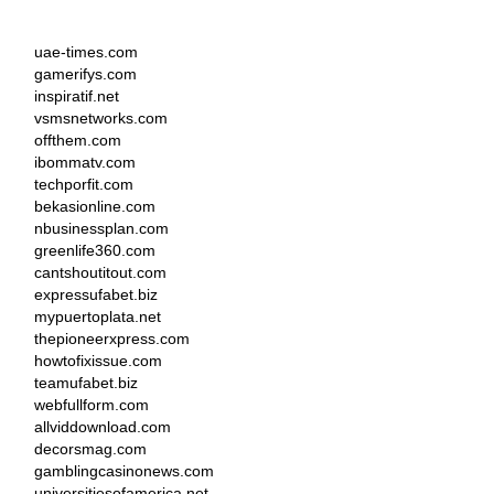
uae-times.com
gamerifys.com
inspiratif.net
vsmsnetworks.com
offthem.com
ibommatv.com
techporfit.com
bekasionline.com
nbusinessplan.com
greenlife360.com
cantshoutitout.com
expressufabet.biz
mypuertoplata.net
thepioneerxpress.com
howtofixissue.com
teamufabet.biz
webfullform.com
allviddownload.com
decorsmag.com
gamblingcasinonews.com
universitiesofamerica.net