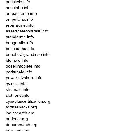
aminityio.info
amiolahu.info
ampacheme.info
ampullahu.info
aromaxme.info
asserthatecontrast.info
atenderme.info
bangumiio.info
bekosunhu.info
beneficialgrandiose.info
blomaio.info
dosellinfoplete.info
podtubeio.info
powerfulvolatile.info
qvidsio.info
shumaio.info
slotherio.info
cysapluscertification.org
fortnitehacks.org
loginsearch.org
aodecor.org
donorsmatch.org
nowtimes.org