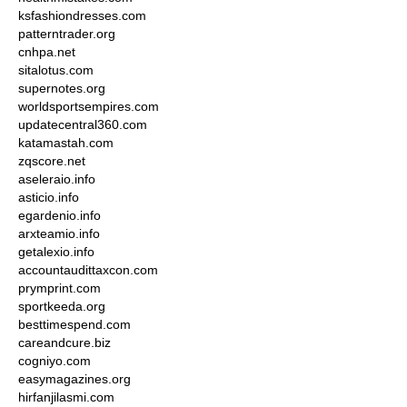
ksfashiondresses.com
patterntrader.org
cnhpa.net
sitalotus.com
supernotes.org
worldsportsempires.com
updatecentral360.com
katamastah.com
zqscore.net
aseleraio.info
asticio.info
egardenio.info
arxteamio.info
getalexio.info
accountaudittaxcon.com
prymprint.com
sportkeeda.org
besttimespend.com
careandcure.biz
cogniyo.com
easymagazines.org
hirfanjilasmi.com