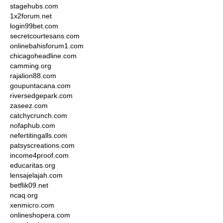
stagehubs.com
1x2forum.net
login99bet.com
secretcourtesans.com
onlinebahisforum1.com
chicagoheadline.com
camming.org
rajalion88.com
goupuntacana.com
riversedgepark.com
zaseez.com
catchycrunch.com
nofaphub.com
nefertitingalls.com
patsyscreations.com
income4proof.com
educaritas.org
lensajelajah.com
betflik09.net
ncaq.org
xenmicro.com
onlineshopera.com