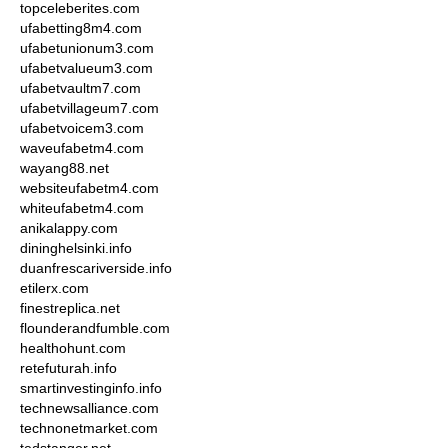
topceleberites.com
ufabetting8m4.com
ufabetunionum3.com
ufabetvalueum3.com
ufabetvaultm7.com
ufabetvillageum7.com
ufabetvoicem3.com
waveufabetm4.com
wayang88.net
websiteufabetm4.com
whiteufabetm4.com
anikalappy.com
dininghelsinki.info
duanfrescariverside.info
etilerx.com
finestreplica.net
flounderandfumble.com
healthohunt.com
retefuturah.info
smartinvestinginfo.info
technewsalliance.com
technonetmarket.com