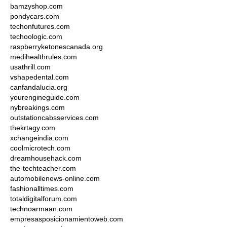
bamzyshop.com
pondycars.com
techonfutures.com
techoologic.com
raspberryketonescanada.org
medihealthrules.com
usathrill.com
vshapedental.com
canfandalucia.org
yourengineguide.com
nybreakings.com
outstationcabsservices.com
thekrtagy.com
xchangeindia.com
coolmicrotech.com
dreamhousehack.com
the-techteacher.com
automobilenews-online.com
fashionalltimes.com
totaldigitalforum.com
technoarmaan.com
empresasposicionamientoweb.com