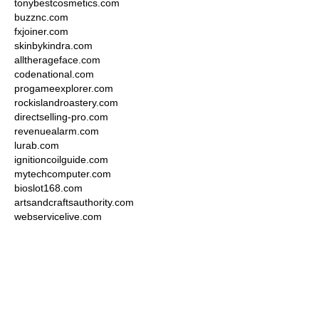
tonybestcosmetics.com
buzznc.com
fxjoiner.com
skinbykindra.com
alltherageface.com
codenational.com
progameexplorer.com
rockislandroastery.com
directselling-pro.com
revenuealarm.com
lurab.com
ignitioncoilguide.com
mytechcomputer.com
bioslot168.com
artsandcraftsauthority.com
webservicelive.com