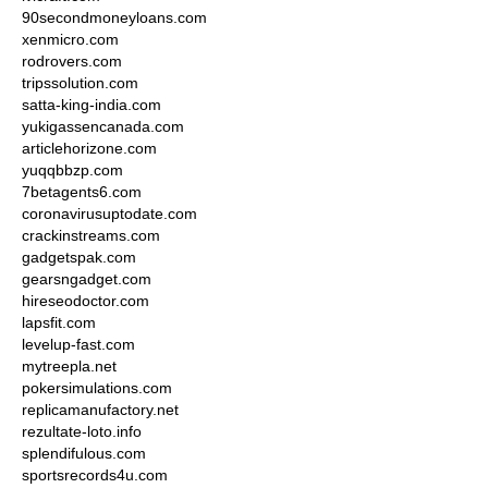
90secondmoneyloans.com
xenmicro.com
rodrovers.com
tripssolution.com
satta-king-india.com
yukigassencanada.com
articlehorizone.com
yuqqbbzp.com
7betagents6.com
coronavirusuptodate.com
crackinstreams.com
gadgetspak.com
gearsngadget.com
hireseodoctor.com
lapsfit.com
levelup-fast.com
mytreepla.net
pokersimulations.com
replicamanufactory.net
rezultate-loto.info
splendifulous.com
sportsrecords4u.com