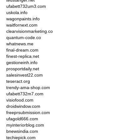
tedstanger.net
ufabett732um3.com
uskola.info
wagonpaints.info
waitfornext.com
clearvisionmarketing.co
quantum-code.co
whatnews.me
final-dream.com
finest-replica.net
gestioneinh.info
prosportdaily.net
salesinvest22.com
teseract.org
trendy-ama-shop.com
ufabett732m7.com
visiofood.com
droidwindow.com
freeprsubmission.com
ufagold666.com
myinteriorblog.com
bnewsindia.com
techiepick.com