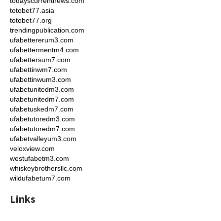
todayscurrentnews.com
totobet77.asia
totobet77.org
trendingpublication.com
ufabettererum3.com
ufabettermentm4.com
ufabettersum7.com
ufabettinwm7.com
ufabettinwum3.com
ufabetunitedm3.com
ufabetunitedm7.com
ufabetuskedm7.com
ufabetutoredm3.com
ufabetutoredm7.com
ufabetvalleyum3.com
veloxview.com
westufabetm3.com
whiskeybrothersllc.com
wildufabetum7.com
Links