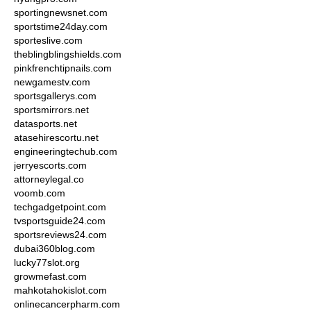
sportingnewsnet.com
sportstime24day.com
sporteslive.com
theblingblingshields.com
pinkfrenchtipnails.com
newgamestv.com
sportsgallerys.com
sportsmirrors.net
datasports.net
atasehirescortu.net
engineeringtechub.com
jerryescorts.com
attorneylegal.co
voomb.com
techgadgetpoint.com
tvsportsguide24.com
sportsreviews24.com
dubai360blog.com
lucky77slot.org
growmefast.com
mahkotahokislot.com
onlinecancerpharm.com