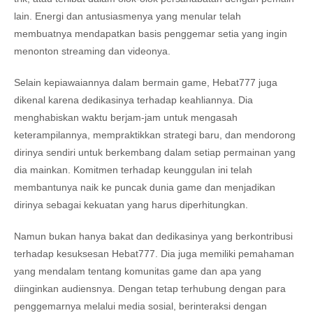
lain. Energi dan antusiasmenya yang menular telah
membuatnya mendapatkan basis penggemar setia yang ingin
menonton streaming dan videonya.
Selain kepiawaiannya dalam bermain game, Hebat777 juga
dikenal karena dedikasinya terhadap keahliannya. Dia
menghabiskan waktu berjam-jam untuk mengasah
keterampilannya, mempraktikkan strategi baru, dan mendorong
dirinya sendiri untuk berkembang dalam setiap permainan yang
dia mainkan. Komitmen terhadap keunggulan ini telah
membantunya naik ke puncak dunia game dan menjadikan
dirinya sebagai kekuatan yang harus diperhitungkan.
Namun bukan hanya bakat dan dedikasinya yang berkontribusi
terhadap kesuksesan Hebat777. Dia juga memiliki pemahaman
yang mendalam tentang komunitas game dan apa yang
diinginkan audiensnya. Dengan tetap terhubung dengan para
penggemarnya melalui media sosial, berinteraksi dengan