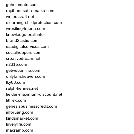
gohelpmate.com
rajdhani-satta-matka.com
writerscraft.net
elearning-childprotection.com
wrestling4mena.com
knowledgeforall.info
brand2lastio.com
usadigitalservices.com
socialhoppers.com
creativedream.net
n2315.com
getwebonline.com
onlyfansheaven.com
lky08.com
ralph-fiennes.net
fielder-maximum-discount.net
fitfllex.com
genesisbusinesscredit.com
inforuang.com
kindsmarket.com
luvelylife.com
macramb.com