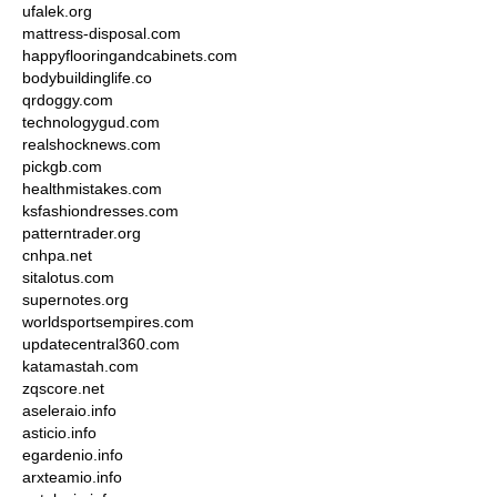
ufalek.org
mattress-disposal.com
happyflooringandcabinets.com
bodybuildinglife.co
qrdoggy.com
technologygud.com
realshocknews.com
pickgb.com
healthmistakes.com
ksfashiondresses.com
patterntrader.org
cnhpa.net
sitalotus.com
supernotes.org
worldsportsempires.com
updatecentral360.com
katamastah.com
zqscore.net
aseleraio.info
asticio.info
egardenio.info
arxteamio.info