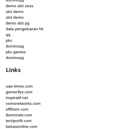
dominoqq
demo slot zeus
slot demo
slot demo
demo slot pg
data pengeluaran hk
qq
pkv
dominoqq
pkv games
dominoqq
Links
uae-times.com
gamerifys.com
inspiratif.net
vsmsnetworks.com
offthem.com
ibommatv.com
techporfit.com
bekasionline.com