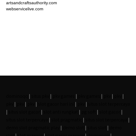
artsandcraftsauthority.com
webservicelive.com
dominoqq
|
situs pkv
|
pkv games
|
pkv games
|
pkv
|
pkv
|
pkv
|
pkv
|
pkv
|
slot gacor hari ini
|
pkv
|
situs slot terpercaya
|
situs slot gacor
|
slot anti rungkat
|
pg soft
|
slot gacor
|
situs slot terpercaya
|
slot pragmatic
|
situs slot terpercaya
|
demo slot pragmatic play
|
demo slot
|
situs slot
|
demo
slot
|
slot maxwin
|
slot gacor maxwin
|
dominoqq
|