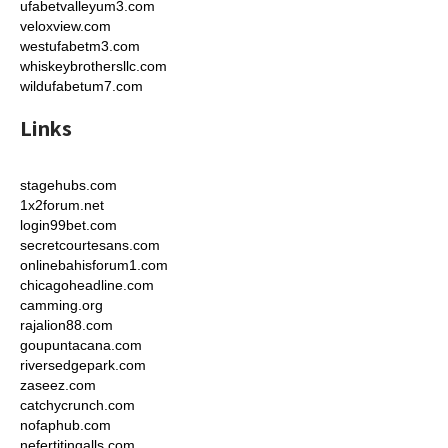
ufabetvalleyum3.com
veloxview.com
westufabetm3.com
whiskeybrothersllc.com
wildufabetum7.com
Links
stagehubs.com
1x2forum.net
login99bet.com
secretcourtesans.com
onlinebahisforum1.com
chicagoheadline.com
camming.org
rajalion88.com
goupuntacana.com
riversedgepark.com
zaseez.com
catchycrunch.com
nofaphub.com
nefertitingalls.com