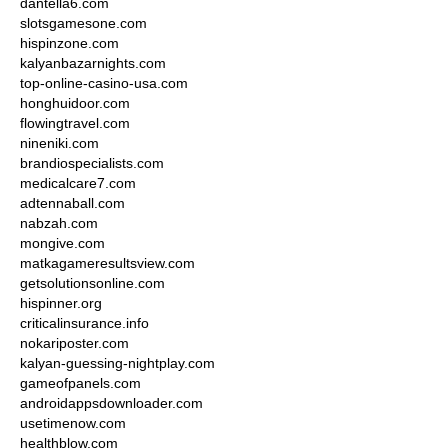
dantella6.com
slotsgamesone.com
hispinzone.com
kalyanbazarnights.com
top-online-casino-usa.com
honghuidoor.com
flowingtravel.com
nineniki.com
brandiospecialists.com
medicalcare7.com
adtennaball.com
nabzah.com
mongive.com
matkagameresultsview.com
getsolutionsonline.com
hispinner.org
criticalinsurance.info
nokariposter.com
kalyan-guessing-nightplay.com
gameofpanels.com
androidappsdownloader.com
usetimenow.com
healthblow.com