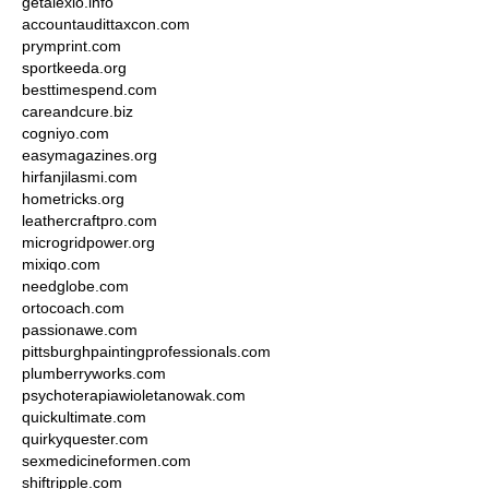
getalexio.info
accountaudittaxcon.com
prymprint.com
sportkeeda.org
besttimespend.com
careandcure.biz
cogniyo.com
easymagazines.org
hirfanjilasmi.com
hometricks.org
leathercraftpro.com
microgridpower.org
mixiqo.com
needglobe.com
ortocoach.com
passionawe.com
pittsburghpaintingprofessionals.com
plumberryworks.com
psychoterapiawioletanowak.com
quickultimate.com
quirkyquester.com
sexmedicineformen.com
shiftripple.com