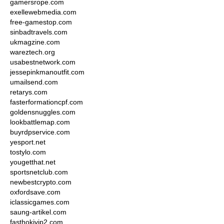
gamersrope.com
exellewebmedia.com
free-gamestop.com
sinbadtravels.com
ukmagzine.com
wareztech.org
usabestnetwork.com
jessepinkmanoutfit.com
umailsend.com
retarys.com
fasterformationcpf.com
goldensnuggles.com
lookbattlemap.com
buyrdpservice.com
yesport.net
tostylo.com
yougetthat.net
sportsnetclub.com
newbestcrypto.com
oxfordsave.com
iclassicgames.com
saung-artikel.com
fasthokivip2.com