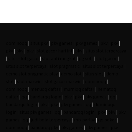
dominoqq
|
situs pkv
|
pkv games
|
pkv games
|
pkv
|
pkv
|
pkv
|
pkv
|
pkv
|
slot gacor hari ini
|
pkv
|
situs slot terpercaya
|
situs slot gacor
|
slot anti rungkat
|
pg soft
|
slot gacor
|
situs slot terpercaya
|
slot pragmatic
|
situs slot terpercaya
|
demo slot pragmatic play
|
demo slot
|
situs slot
|
demo
slot
|
slot maxwin
|
slot gacor maxwin
|
dominoqq
|
dominoqq
|
menuqq daftar
|
murniqq daftar
|
hematqq
daftar
|
qq
|
bandarqq login
|
pkv
|
pkv
|
pkv games
|
qq
|
bandarqq login
|
pkv
|
pkv
|
pkv games
|
qq
|
dominoqq
login
|
situs pkv games
|
qq
|
bandarqq login
|
pkv
|
pkv
|
pkv
games
|
qq
|
judi bola terpercaya
|
mix parlay
|
qq poker
|
dominoqq
|
bandarqq pkv
|
pkv games
|
pkv games
|
pkv