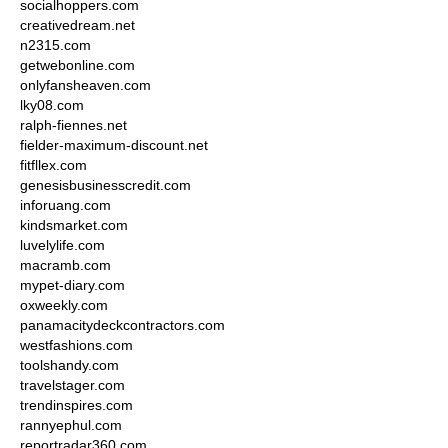
socialhoppers.com
creativedream.net
n2315.com
getwebonline.com
onlyfansheaven.com
lky08.com
ralph-fiennes.net
fielder-maximum-discount.net
fitfllex.com
genesisbusinesscredit.com
inforuang.com
kindsmarket.com
luvelylife.com
macramb.com
mypet-diary.com
oxweekly.com
panamacitydeckcontractors.com
westfashions.com
toolshandy.com
travelstager.com
trendinspires.com
rannyephul.com
reportradar360.com