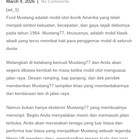
March 9, 2026
|
No Comments
[ad_1]
Ford Mustang adalah mobil otot ikonik Amerika yang telah
menjadi simbol kekuatan, kecepatan, dan gaya sejak debutnya
pada tahun 1964. Mustang77, khususnya, adalah mobil klasik
abadi yang terus memikat hati para penggemar mobil di seluruh
dunia.
Melangkah di belakang kemudi Mustang77 dan Anda akan
segera dibawa kembali ke masa ketika mobil otot menguasai
jalan raya. Desain ramping, kap panjang, dan dek pendek
memberikan Mustang77 tampilan khas yang membedakannya
dari kendaraan lain di jalan raya.
Namun bukan hanya eksterior Mustang77 yang membuatnya
menonjol. Begitu Anda menyalakan mesin dan memasuki jalan
terbuka, Anda akan merasakan tenaga yang luar biasa dan
performa luar biasa yang menjadikan Mustang sebuah legenda.
Mesin V8 menderu-deru, menghasilkan tenaga kuda dan torsi