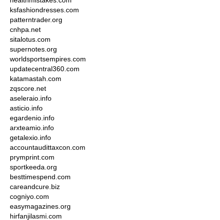
healthmistakes.com
ksfashiondresses.com
patterntrader.org
cnhpa.net
sitalotus.com
supernotes.org
worldsportsempires.com
updatecentral360.com
katamastah.com
zqscore.net
aseleraio.info
asticio.info
egardenio.info
arxteamio.info
getalexio.info
accountaudittaxcon.com
prymprint.com
sportkeeda.org
besttimespend.com
careandcure.biz
cogniyo.com
easymagazines.org
hirfanjilasmi.com