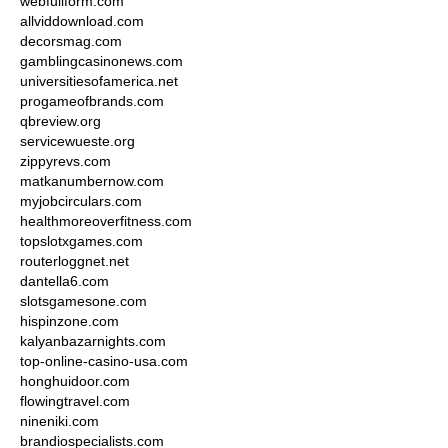
webfullform.com
allviddownload.com
decorsmag.com
gamblingcasinonews.com
universitiesofamerica.net
progameofbrands.com
qbreview.org
servicewueste.org
zippyrevs.com
matkanumbernow.com
myjobcirculars.com
healthmoreoverfitness.com
topslotxgames.com
routerloggnet.net
dantella6.com
slotsgamesone.com
hispinzone.com
kalyanbazarnights.com
top-online-casino-usa.com
honghuidoor.com
flowingtravel.com
nineniki.com
brandiospecialists.com