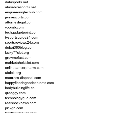
datasports.net
atasehirescortu.net
engineeringtechub.com
jerryescorts.com
attorneylegal.co
voomb.com
techgadgetpoint.com
tvsportsguide24.com
sportsreviews24.com
dubai360blog.com
lucky77slot.org
growmefast.com
mahkotahokislot.com
onlinecancerpharm.com
ufalek.org
mattress-disposal.com
happyflooringandcabinets.com
bodybuildinglife.co
qrdoggy.com
technologygud.com
realshocknews.com
pickgb.com