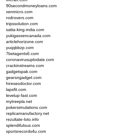
90secondmoneyloans.com
xenmicro.com
rodrovers.com
tripssolution.com
satta-king-india.com
yukigassencanada.com
articlehorizone.com
yuqqbbzp.com
7betagents6.com
coronavirusuptodate.com
crackinstreams.com
gadgetspak.com
gearsngadget.com
hireseodoctor.com
lapsfit.com
levelup-fast.com
mytreepla.net
pokersimulations.com
replicamanufactory.net
rezultate-loto.info
splendifulous.com
sportsrecords4u.com