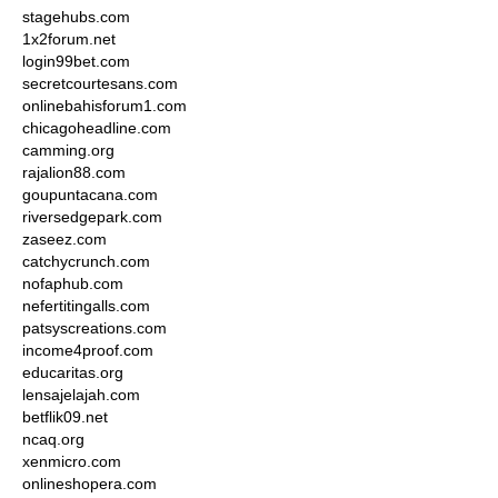
stagehubs.com
1x2forum.net
login99bet.com
secretcourtesans.com
onlinebahisforum1.com
chicagoheadline.com
camming.org
rajalion88.com
goupuntacana.com
riversedgepark.com
zaseez.com
catchycrunch.com
nofaphub.com
nefertitingalls.com
patsyscreations.com
income4proof.com
educaritas.org
lensajelajah.com
betflik09.net
ncaq.org
xenmicro.com
onlineshopera.com