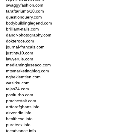
swaggyfashion.com
taraftariumtv10.com
questionquery.com
bodybuildinglegend.com
brilliant-nails.com
dandr-photography.com
dokteroce.com
journal-francais.com
justintv10.com
lawyerule.com
mediamingleseaco.com
mtsmarketingblog.com
nghekiemtien.com
wasirku.com
tejas24.com
poolturbo.com
prachestait.com
artforafghans.info
airvendio.info
healthexe.info
puretecx.info
tecadvance.info