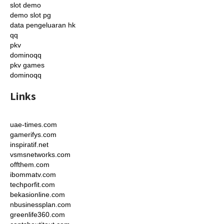
slot demo
demo slot pg
data pengeluaran hk
qq
pkv
dominoqq
pkv games
dominoqq
Links
uae-times.com
gamerifys.com
inspiratif.net
vsmsnetworks.com
offthem.com
ibommatv.com
techporfit.com
bekasionline.com
nbusinessplan.com
greenlife360.com