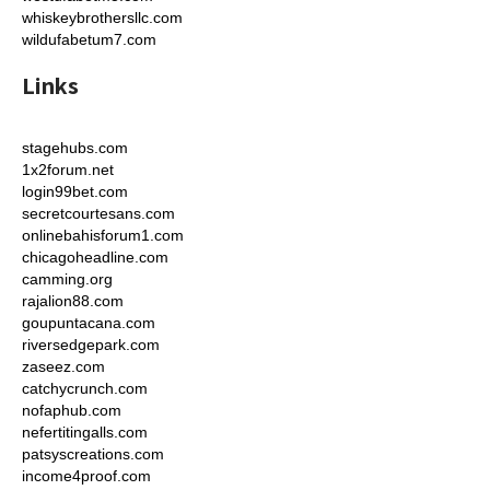
whiskeybrothersllc.com
wildufabetum7.com
Links
stagehubs.com
1x2forum.net
login99bet.com
secretcourtesans.com
onlinebahisforum1.com
chicagoheadline.com
camming.org
rajalion88.com
goupuntacana.com
riversedgepark.com
zaseez.com
catchycrunch.com
nofaphub.com
nefertitingalls.com
patsyscreations.com
income4proof.com