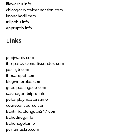
iflowerhu.info
chicagocrystalconnection.com
imanabadii.com
trilipohu.info
appruptio.info
Links
punjwanis.com
the-parcs-clematiscondos.com
jusu-gb.com
thecarepet.com
blogwriterplus.com
guestpostingseo.com
casinogambitpro.info
pokerplaymasters.info
courseoncourse.com
bantinbatdongsan247.com
bahednog.info
bahenxgek.info
pertamaskre.com