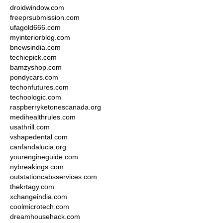
droidwindow.com
freeprsubmission.com
ufagold666.com
myinteriorblog.com
bnewsindia.com
techiepick.com
bamzyshop.com
pondycars.com
techonfutures.com
techoologic.com
raspberryketonescanada.org
medihealthrules.com
usathrill.com
vshapedental.com
canfandalucia.org
yourengineguide.com
nybreakings.com
outstationcabsservices.com
thekrtagy.com
xchangeindia.com
coolmicrotech.com
dreamhousehack.com