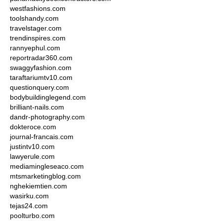
westfashions.com
toolshandy.com
travelstager.com
trendinspires.com
rannyephul.com
reportradar360.com
swaggyfashion.com
taraftariumtv10.com
questionquery.com
bodybuildinglegend.com
brilliant-nails.com
dandr-photography.com
dokteroce.com
journal-francais.com
justintv10.com
lawyerule.com
mediamingleseaco.com
mtsmarketingblog.com
nghekiemtien.com
wasirku.com
tejas24.com
poolturbo.com