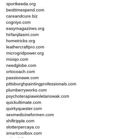
sportkeeda.org
besttimespend.com
careandcure.biz
cogniyo.com
easymagazines.org
hirfanjilasmi.com
hometricks.org
leathercraftpro.com
microgridpower.org
mixiqo.com
needglobe.com
ortocoach.com
passionawe.com
pittsburghpaintingprofessionals.com
plumberryworks.com
psychoterapiawioletanowak.com
quickultimate.com
quirkyquester.com
sexmedicineformen.com
shiftripple.com
slotterpercaya.co
smartcoolbox.com