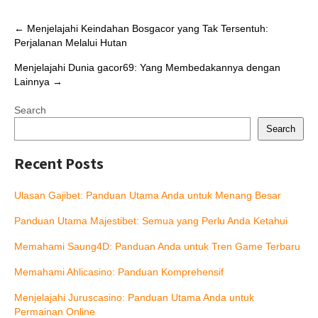
Post
←
Menjelajahi Keindahan Bosgacor yang Tak Tersentuh:
Perjalanan Melalui Hutan
navigation
Menjelajahi Dunia gacor69: Yang Membedakannya dengan
Lainnya
→
Search
Search
Recent Posts
Ulasan Gajibet: Panduan Utama Anda untuk Menang Besar
Panduan Utama Majestibet: Semua yang Perlu Anda Ketahui
Memahami Saung4D: Panduan Anda untuk Tren Game Terbaru
Memahami Ahlicasino: Panduan Komprehensif
Menjelajahi Juruscasino: Panduan Utama Anda untuk
Permainan Online