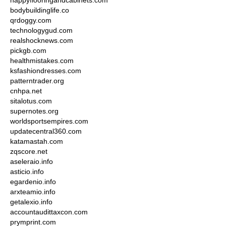
happyflooringandcabinets.com
bodybuildinglife.co
qrdoggy.com
technologygud.com
realshocknews.com
pickgb.com
healthmistakes.com
ksfashiondresses.com
patterntrader.org
cnhpa.net
sitalotus.com
supernotes.org
worldsportsempires.com
updatecentral360.com
katamastah.com
zqscore.net
aseleraio.info
asticio.info
egardenio.info
arxteamio.info
getalexio.info
accountaudittaxcon.com
prymprint.com