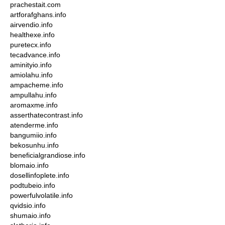
prachestait.com
artforafghans.info
airvendio.info
healthexe.info
puretecx.info
tecadvance.info
aminityio.info
amiolahu.info
ampacheme.info
ampullahu.info
aromaxme.info
asserthatecontrast.info
atenderme.info
bangumiio.info
bekosunhu.info
beneficialgrandiose.info
blomaio.info
dosellinfoplete.info
podtubeio.info
powerfulvolatile.info
qvidsio.info
shumaio.info