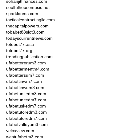
sohanjitfinances.com
soulfulhousemusic.net
sparklooms.com
tacticalcontractingllc.com
thecapitalpowers.com
tobabet88slot3.com
todayscurrentnews.com
totobet77.asia
totobet77.org
trendingpublication.com
ufabettererum3.com
ufabettermentm4.com
ufabettersum7.com
ufabettinwm7.com
ufabettinwum3.com
ufabetunitedm3.com
ufabetunitedm7.com
ufabetuskedm7.com
ufabetutoredm3.com
ufabetutoredm7.com
ufabetvalleyum3.com
veloxview.com
westufabetm3.com