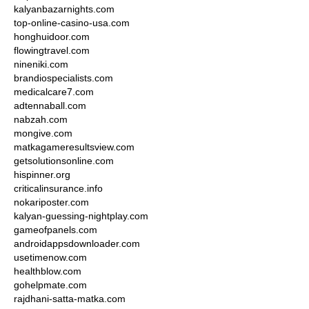
kalyanbazarnights.com
top-online-casino-usa.com
honghuidoor.com
flowingtravel.com
nineniki.com
brandiospecialists.com
medicalcare7.com
adtennaball.com
nabzah.com
mongive.com
matkagameresultsview.com
getsolutionsonline.com
hispinner.org
criticalinsurance.info
nokariposter.com
kalyan-guessing-nightplay.com
gameofpanels.com
androidappsdownloader.com
usetimenow.com
healthblow.com
gohelpmate.com
rajdhani-satta-matka.com