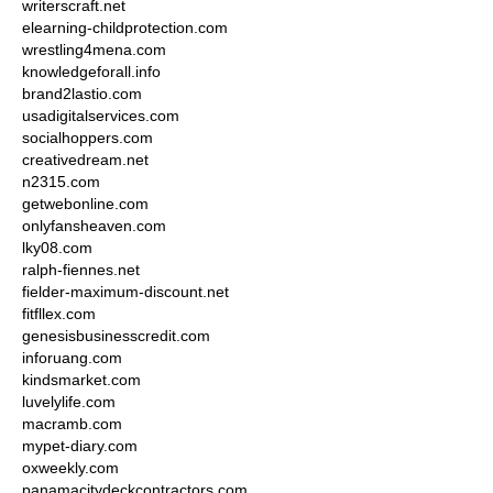
writerscraft.net
elearning-childprotection.com
wrestling4mena.com
knowledgeforall.info
brand2lastio.com
usadigitalservices.com
socialhoppers.com
creativedream.net
n2315.com
getwebonline.com
onlyfansheaven.com
lky08.com
ralph-fiennes.net
fielder-maximum-discount.net
fitfllex.com
genesisbusinesscredit.com
inforuang.com
kindsmarket.com
luvelylife.com
macramb.com
mypet-diary.com
oxweekly.com
panamacitydeckcontractors.com