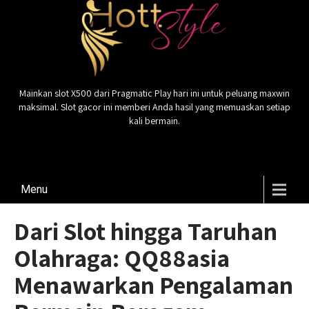
Mainkan slot X500 dari Pragmatic Play hari ini untuk peluang maxwin
maksimal. Slot gacor ini memberi Anda hasil yang memuaskan setiap
kali bermain.
Menu
Dari Slot hingga Taruhan
Olahraga: QQ88asia
Menawarkan Pengalaman