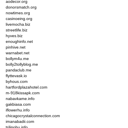
aodecor.org
donorsmatch.org
nowtimes.org
casinoeing.org
livemocha.biz
streetlife.biz
hyves.biz
enoughinfo.net
pinhive.net
warnabet.net
bollym4u.me
bolly2tollyblog.me
pandaclub.me
flyttevask.io
byhous.com
hartfordplazahotel.com
m-918kissapk.com
nabavkame.info
gakbiasa.com
iflowerhu.info
chicagocrystalconnection.com
imanabadii.com
trilipohu.info