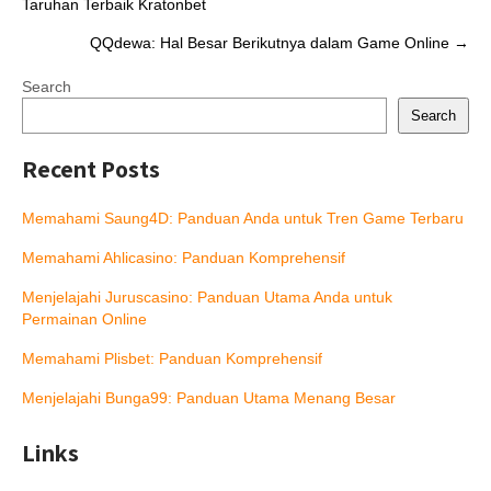
Taruhan Terbaik Kratonbet
navigation
QQdewa: Hal Besar Berikutnya dalam Game Online
→
Search
Search
Recent Posts
Memahami Saung4D: Panduan Anda untuk Tren Game Terbaru
Memahami Ahlicasino: Panduan Komprehensif
Menjelajahi Juruscasino: Panduan Utama Anda untuk
Permainan Online
Memahami Plisbet: Panduan Komprehensif
Menjelajahi Bunga99: Panduan Utama Menang Besar
Links