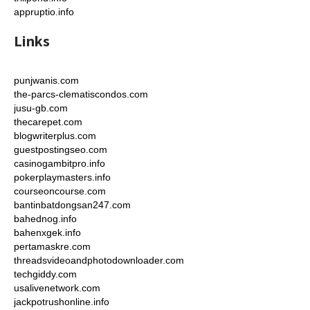
appruptio.info
Links
punjwanis.com
the-parcs-clematiscondos.com
jusu-gb.com
thecarepet.com
blogwriterplus.com
guestpostingseo.com
casinogambitpro.info
pokerplaymasters.info
courseoncourse.com
bantinbatdongsan247.com
bahednog.info
bahenxgek.info
pertamaskre.com
threadsvideoandphotodownloader.com
techgiddy.com
usalivenetwork.com
jackpotrushonline.info