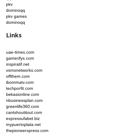
pkv
dominoqq
pkv games
dominoqq
Links
uae-times.com
gamerifys.com
inspiratif.net
vsmsnetworks.com
offthem.com
ibommatv.com
techporfit.com
bekasionline.com
nbusinessplan.com
greenlife360.com
cantshoutitout.com
expressufabet.biz
mypuertoplata.net
thepioneerxpress.com