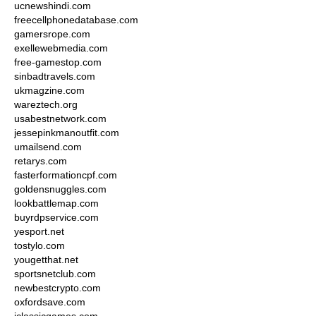
ucnewshindi.com
freecellphonedatabase.com
gamersrope.com
exellewebmedia.com
free-gamestop.com
sinbadtravels.com
ukmagzine.com
wareztech.org
usabestnetwork.com
jessepinkmanoutfit.com
umailsend.com
retarys.com
fasterformationcpf.com
goldensnuggles.com
lookbattlemap.com
buyrdpservice.com
yesport.net
tostylo.com
yougetthat.net
sportsnetclub.com
newbestcrypto.com
oxfordsave.com