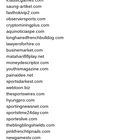
iclassicgames.com
saung-artikel.com
fasthokivip2.com
observersports.com
cryptominingplus.com
aquinoticiaspe.com
longhairedfrenchbulldog.com
lawyersforhire.co
businemarket.com
matahari88play.net
moneydescriptor.com
youthsmagazine.com
painaidee.net
sportsdarkest.com
webtoon.biz
thesportswires.com
hyungpro.com
sportingnewsnet.com
sportstime24day.com
sporteslive.com
theblingblingshields.com
pinkfrenchtipnails.com
newgamestv.com