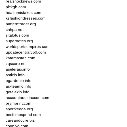
realshocknews.com
pickgb.com
healthmistakes.com
ksfashiondresses.com
patterntrader.org
cnhpa.net
sitalotus.com
supernotes.org
worldsportsempires.com
updatecentral360.com
katamastah.com
zqscore.net
aseleraio.info
asticio.info
egardenio.info
arxteamio.info
getalexio.info
accountaudittaxcon.com
prymprint.com
sportkeeda.org
besttimespend.com
careandcure.biz
cogniyo.com