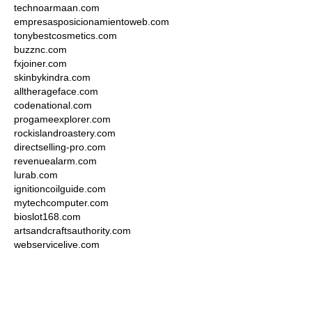
technoarmaan.com
empresasposicionamientoweb.com
tonybestcosmetics.com
buzznc.com
fxjoiner.com
skinbykindra.com
alltherageface.com
codenational.com
progameexplorer.com
rockislandroastery.com
directselling-pro.com
revenuealarm.com
lurab.com
ignitioncoilguide.com
mytechcomputer.com
bioslot168.com
artsandcraftsauthority.com
webservicelive.com