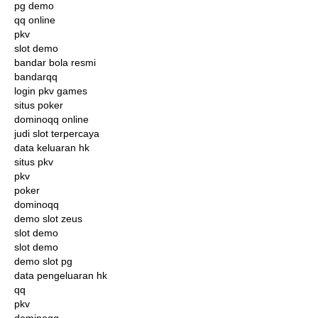
pg demo
qq online
pkv
slot demo
bandar bola resmi
bandarqq
login pkv games
situs poker
dominoqq online
judi slot terpercaya
data keluaran hk
situs pkv
pkv
poker
dominoqq
demo slot zeus
slot demo
slot demo
demo slot pg
data pengeluaran hk
qq
pkv