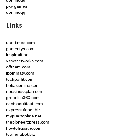
dominoqq
pkv games
dominoqq
Links
uae-times.com
gamerifys.com
inspiratif.net
vsmsnetworks.com
offthem.com
ibommatv.com
techporfit.com
bekasionline.com
nbusinessplan.com
greenlife360.com
cantshoutitout.com
expressufabet.biz
mypuertoplata.net
thepioneerxpress.com
howtofixissue.com
teamufabet.biz