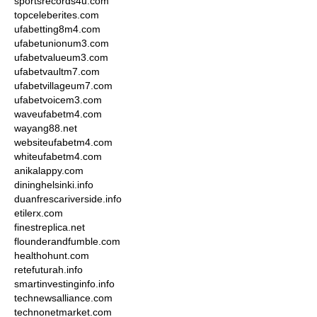
sportsrecords4u.com
topceleberites.com
ufabetting8m4.com
ufabetunionum3.com
ufabetvalueum3.com
ufabetvaultm7.com
ufabetvillageum7.com
ufabetvoicem3.com
waveufabetm4.com
wayang88.net
websiteufabetm4.com
whiteufabetm4.com
anikalappy.com
dininghelsinki.info
duanfrescariverside.info
etilerx.com
finestreplica.net
flounderandfumble.com
healthohunt.com
retefuturah.info
smartinvestinginfo.info
technewsalliance.com
technonetmarket.com