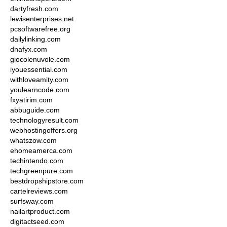
dartyfresh.com
lewisenterprises.net
pcsoftwarefree.org
dailylinking.com
dnafyx.com
giocolenuvole.com
iyouessential.com
withloveamity.com
youlearncode.com
fxyatirim.com
abbuguide.com
technologyresult.com
webhostingoffers.org
whatszow.com
ehomeamerca.com
techintendo.com
techgreenpure.com
bestdropshipstore.com
cartelreviews.com
surfsway.com
nailartproduct.com
digitactseed.com