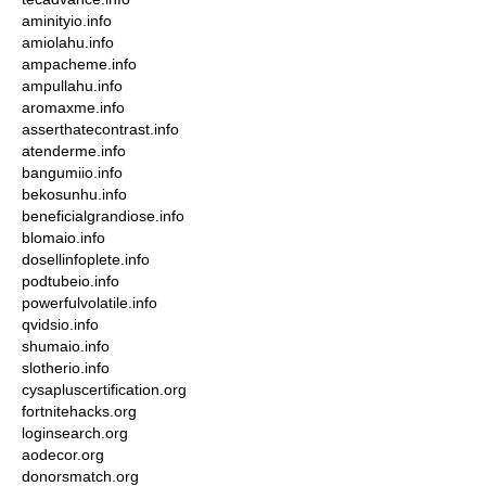
aminityio.info
amiolahu.info
ampacheme.info
ampullahu.info
aromaxme.info
asserthatecontrast.info
atenderme.info
bangumiio.info
bekosunhu.info
beneficialgrandiose.info
blomaio.info
dosellinfoplete.info
podtubeio.info
powerfulvolatile.info
qvidsio.info
shumaio.info
slotherio.info
cysapluscertification.org
fortnitehacks.org
loginsearch.org
aodecor.org
donorsmatch.org