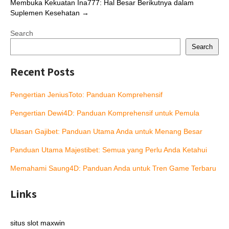
Membuka Kekuatan Ina777: Hal Besar Berikutnya dalam
Suplemen Kesehatan
→
Search
Search
Recent Posts
Pengertian JeniusToto: Panduan Komprehensif
Pengertian Dewi4D: Panduan Komprehensif untuk Pemula
Ulasan Gajibet: Panduan Utama Anda untuk Menang Besar
Panduan Utama Majestibet: Semua yang Perlu Anda Ketahui
Memahami Saung4D: Panduan Anda untuk Tren Game Terbaru
Links
situs slot maxwin