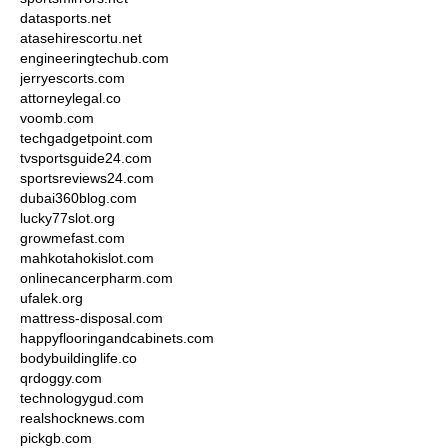
datasports.net
atasehirescortu.net
engineeringtechub.com
jerryescorts.com
attorneylegal.co
voomb.com
techgadgetpoint.com
tvsportsguide24.com
sportsreviews24.com
dubai360blog.com
lucky77slot.org
growmefast.com
mahkotahokislot.com
onlinecancerpharm.com
ufalek.org
mattress-disposal.com
happyflooringandcabinets.com
bodybuildinglife.co
qrdoggy.com
technologygud.com
realshocknews.com
pickgb.com