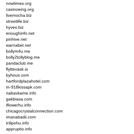
nowtimes.org
casinoeing.org
livemocha.biz
streetlife.biz
hyves.biz
enoughinfo.net
pinhive.net
warnabet.net
bollym4u.me
bolly2tollyblog.me
pandaclub.me
flyttevask.io
byhous.com
hartfordplazahotel.com
m-918kissapk.com
nabavkame.info
gakbiasa.com
iflowerhu.info
chicagocrystalconnection.com
imanabadii.com
trilipohu.info
appruptio.info