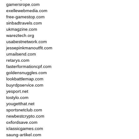
gamersrope.com
exellewebmedia.com
free-gamestop.com
sinbadtravels.com
ukmagzine.com
wareztech.org
usabestnetwork.com
jessepinkmanoutfit.com
umailsend.com
retarys.com
fasterformationcpf.com
goldensnuggles.com
lookbattlemap.com
buyrdpservice.com
yesport.net
tostylo.com
yougetthat.net
sportsnetclub.com
newbestcrypto.com
oxfordsave.com
iclassicgames.com
saung-artikel.com