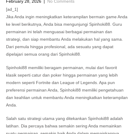
February 28, 2026
|
No Comments
[ad_1]
Jika Anda ingin meningkatkan keterampilan bermain game Anda
ke level berikutnya, Anda bisa mengunjungi Spinhoki88. Guru
permainan ini telah menguasai berbagai permainan dan
strategi, dan siap membantu Anda melakukan hal yang sama.
Dari pemula hingga profesional, ada sesuatu yang dapat
dipelajari semua orang dari Spinhoki88.
Spinhoki88 memiliki beragam permainan, mulai dari favorit
klasik seperti catur dan poker hingga permainan yang lebih
modern seperti Fortnite dan League of Legends. Apa pun
preferensi permainan Anda, Spinhoki88 memiliki pengetahuan
dan keahlian untuk membantu Anda meningkatkan keterampilan
Anda.
Salah satu strategi utama yang ditekankan Spinhoki88 adalah
latihan. Dia percaya bahwa semakin sering Anda memainkan
suatu permainan, semakin baik Anda dalam memainkannya.