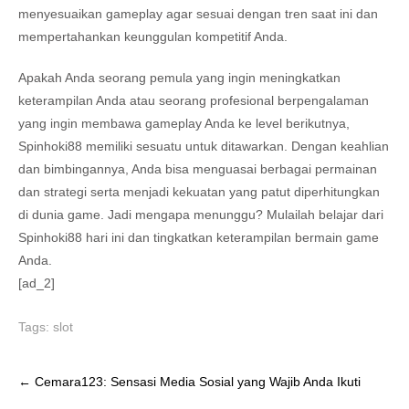
menyesuaikan gameplay agar sesuai dengan tren saat ini dan
mempertahankan keunggulan kompetitif Anda.
Apakah Anda seorang pemula yang ingin meningkatkan
keterampilan Anda atau seorang profesional berpengalaman
yang ingin membawa gameplay Anda ke level berikutnya,
Spinhoki88 memiliki sesuatu untuk ditawarkan. Dengan keahlian
dan bimbingannya, Anda bisa menguasai berbagai permainan
dan strategi serta menjadi kekuatan yang patut diperhitungkan
di dunia game. Jadi mengapa menunggu? Mulailah belajar dari
Spinhoki88 hari ini dan tingkatkan keterampilan bermain game
Anda.
[ad_2]
Tags:
slot
Post
←
Cemara123: Sensasi Media Sosial yang Wajib Anda Ikuti
navigation