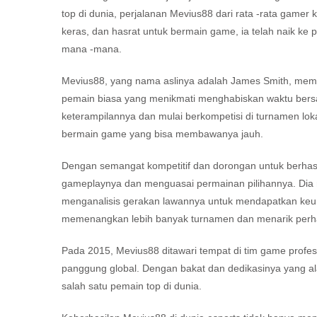
top di dunia, perjalanan Mevius88 dari rata -rata gamer 
keras, dan hasrat untuk bermain game, ia telah naik ke
mana -mana.
Mevius88, yang nama aslinya adalah James Smith, memul
pemain biasa yang menikmati menghabiskan waktu bers
keterampilannya dan mulai berkompetisi di turnamen lok
bermain game yang bisa membawanya jauh.
Dengan semangat kompetitif dan dorongan untuk berhasi
gameplaynya dan menguasai permainan pilihannya. Dia m
menganalisis gerakan lawannya untuk mendapatkan keungg
memenangkan lebih banyak turnamen dan menarik perhati
Pada 2015, Mevius88 ditawari tempat di tim game profes
panggung global. Dengan bakat dan dedikasinya yang al
salah satu pemain top di dunia.