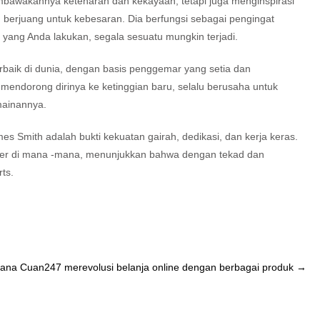
mbawakannya ketenaran dan kekayaan, tetapi juga menginspirasi
berjuang untuk kebesaran. Dia berfungsi sebagai pengingat
 yang Anda lakukan, segala sesuatu mungkin terjadi.
erbaik di dunia, dengan basis penggemar yang setia dan
endorong dirinya ke ketinggian baru, selalu berusaha untuk
mainannya.
es Smith adalah bukti kekuatan gairah, dedikasi, dan kerja keras.
gamer di mana -mana, menunjukkan bahwa dengan tekad dan
ts.
ana Cuan247 merevolusi belanja online dengan berbagai produk
→