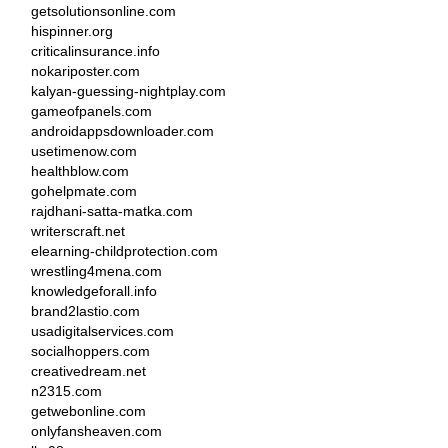
getsolutionsonline.com
hispinner.org
criticalinsurance.info
nokariposter.com
kalyan-guessing-nightplay.com
gameofpanels.com
androidappsdownloader.com
usetimenow.com
healthblow.com
gohelpmate.com
rajdhani-satta-matka.com
writerscraft.net
elearning-childprotection.com
wrestling4mena.com
knowledgeforall.info
brand2lastio.com
usadigitalservices.com
socialhoppers.com
creativedream.net
n2315.com
getwebonline.com
onlyfansheaven.com