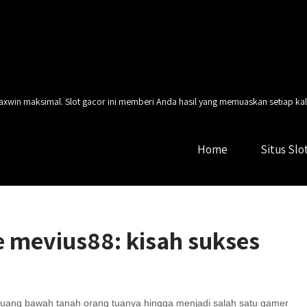
maxwin maksimal. Slot gacor ini memberi Anda hasil yang memuaskan setiap kal
Home
Situs Slo
ke mevius88: kisah sukses
ruang bawah tanah orang tuanya hingga menjadi salah satu gamer