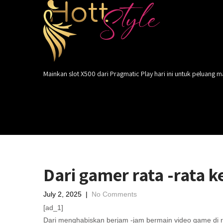
Mainkan slot X500 dari Pragmatic Play hari ini untuk peluang 
Dari gamer rata -rata 
July 2, 2025
|
No Comments
[ad_1]
Dari menghabiskan berjam -jam bermain video game di 