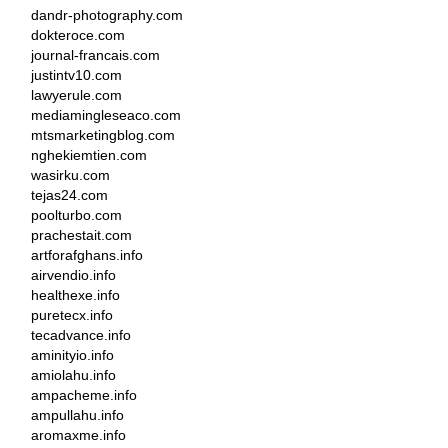
dandr-photography.com
dokteroce.com
journal-francais.com
justintv10.com
lawyerule.com
mediamingleseaco.com
mtsmarketingblog.com
nghekiemtien.com
wasirku.com
tejas24.com
poolturbo.com
prachestait.com
artforafghans.info
airvendio.info
healthexe.info
puretecx.info
tecadvance.info
aminityio.info
amiolahu.info
ampacheme.info
ampullahu.info
aromaxme.info