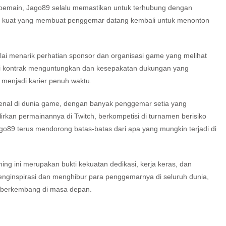
pemain, Jago89 selalu memastikan untuk terhubung dengan
an kuat yang membuat penggemar datang kembali untuk menonton
lai menarik perhatian sponsor dan organisasi game yang melihat
ari kontrak menguntungkan dan kesepakatan dukungan yang
enjadi karier penuh waktu.
ikenal di dunia game, dengan banyak penggemar setia yang
kan permainannya di Twitch, berkompetisi di turnamen berisiko
ago89 terus mendorong batas-batas dari apa yang mungkin terjadi di
ng ini merupakan bukti kekuatan dedikasi, kerja keras, dan
enginspirasi dan menghibur para penggemarnya di seluruh dunia,
n berkembang di masa depan.