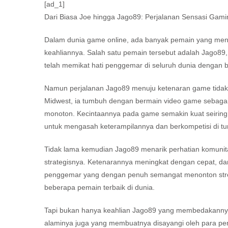
[ad_1]
Dari Biasa Joe hingga Jago89: Perjalanan Sensasi Gami
Dalam dunia game online, ada banyak pemain yang menja
keahliannya. Salah satu pemain tersebut adalah Jago89,
telah memikat hati penggemar di seluruh dunia dengan ba
Namun perjalanan Jago89 menuju ketenaran game tidakla
Midwest, ia tumbuh dengan bermain video game sebagai 
monoton. Kecintaannya pada game semakin kuat seiring
untuk mengasah keterampilannya dan berkompetisi di tu
Tidak lama kemudian Jago89 menarik perhatian komun
strategisnya. Ketenarannya meningkat dengan cepat, d
penggemar yang dengan penuh semangat menonton str
beberapa pemain terbaik di dunia.
Tapi bukan hanya keahlian Jago89 yang membedakannya 
alaminya juga yang membuatnya disayangi oleh para pe