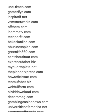
uae-times.com
gamerifys.com
inspiratif.net
vsmsnetworks.com
offthem.com
ibommatv.com
techporfit.com
bekasionline.com
nbusinessplan.com
greenlife360.com
cantshoutitout.com
expressufabet.biz
mypuertoplata.net
thepioneerxpress.com
howtofixissue.com
teamufabet.biz
webfullform.com
allviddownload.com
decorsmag.com
gamblingcasinonews.com
universitiesofamerica.net
progameofbrands.com