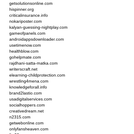
getsolutionsonline.com
hispinner.org
criticalinsurance.info
nokariposter.com
kalyan-guessing-nightplay.com
gameofpanels.com
androidappsdownloader.com
usetimenow.com
healthblow.com
gohelpmate.com
rajdhani-satta-matka.com
writerscraft.net
elearning-childprotection.com
wrestling4mena.com
knowledgeforall.info
brand2lastio.com
usadigitalservices.com
socialhoppers.com
creativedream.net
n2315.com
getwebonline.com
onlyfansheaven.com