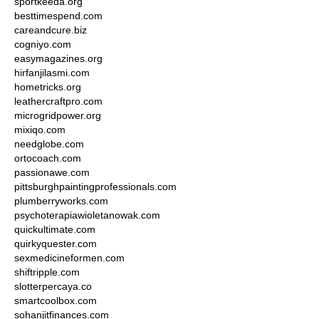
sportkeeda.org
besttimespend.com
careandcure.biz
cogniyo.com
easymagazines.org
hirfanjilasmi.com
hometricks.org
leathercraftpro.com
microgridpower.org
mixiqo.com
needglobe.com
ortocoach.com
passionawe.com
pittsburghpaintingprofessionals.com
plumberryworks.com
psychoterapiawioletanowak.com
quickultimate.com
quirkyquester.com
sexmedicineformen.com
shiftripple.com
slotterpercaya.co
smartcoolbox.com
sohanjitfinances.com