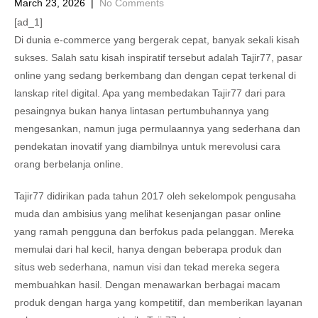
March 23, 2026
|
No Comments
[ad_1]
Di dunia e-commerce yang bergerak cepat, banyak sekali kisah
sukses. Salah satu kisah inspiratif tersebut adalah Tajir77, pasar
online yang sedang berkembang dan dengan cepat terkenal di
lanskap ritel digital. Apa yang membedakan Tajir77 dari para
pesaingnya bukan hanya lintasan pertumbuhannya yang
mengesankan, namun juga permulaannya yang sederhana dan
pendekatan inovatif yang diambilnya untuk merevolusi cara
orang berbelanja online.
Tajir77 didirikan pada tahun 2017 oleh sekelompok pengusaha
muda dan ambisius yang melihat kesenjangan pasar online
yang ramah pengguna dan berfokus pada pelanggan. Mereka
memulai dari hal kecil, hanya dengan beberapa produk dan
situs web sederhana, namun visi dan tekad mereka segera
membuahkan hasil. Dengan menawarkan berbagai macam
produk dengan harga yang kompetitif, dan memberikan layanan