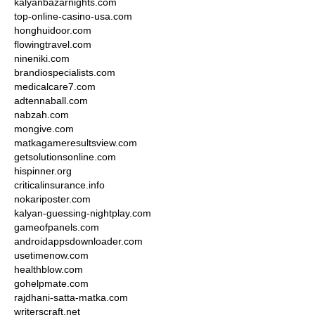
kalyanbazarnights.com
top-online-casino-usa.com
honghuidoor.com
flowingtravel.com
nineniki.com
brandiospecialists.com
medicalcare7.com
adtennaball.com
nabzah.com
mongive.com
matkagameresultsview.com
getsolutionsonline.com
hispinner.org
criticalinsurance.info
nokariposter.com
kalyan-guessing-nightplay.com
gameofpanels.com
androidappsdownloader.com
usetimenow.com
healthblow.com
gohelpmate.com
rajdhani-satta-matka.com
writerscraft.net