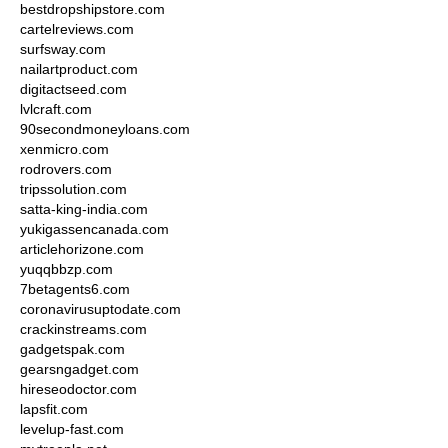
bestdropshipstore.com
cartelreviews.com
surfsway.com
nailartproduct.com
digitactseed.com
lvlcraft.com
90secondmoneyloans.com
xenmicro.com
rodrovers.com
tripssolution.com
satta-king-india.com
yukigassencanada.com
articlehorizone.com
yuqqbbzp.com
7betagents6.com
coronavirusuptodate.com
crackinstreams.com
gadgetspak.com
gearsngadget.com
hireseodoctor.com
lapsfit.com
levelup-fast.com