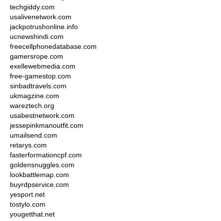
techgiddy.com
usalivenetwork.com
jackpotrushonline.info
ucnewshindi.com
freecellphonedatabase.com
gamersrope.com
exellewebmedia.com
free-gamestop.com
sinbadtravels.com
ukmagzine.com
wareztech.org
usabestnetwork.com
jessepinkmanoutfit.com
umailsend.com
retarys.com
fasterformationcpf.com
goldensnuggles.com
lookbattlemap.com
buyrdpservice.com
yesport.net
tostylo.com
yougetthat.net