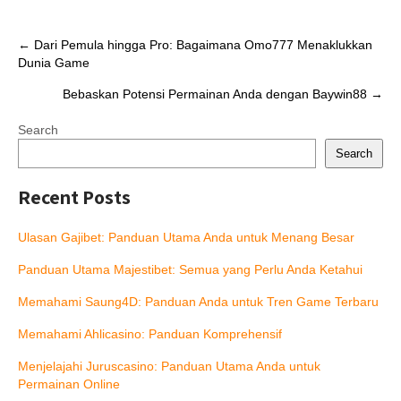
Post
←
Dari Pemula hingga Pro: Bagaimana Omo777 Menaklukkan
Dunia Game
navigation
Bebaskan Potensi Permainan Anda dengan Baywin88
→
Search
Search
Recent Posts
Ulasan Gajibet: Panduan Utama Anda untuk Menang Besar
Panduan Utama Majestibet: Semua yang Perlu Anda Ketahui
Memahami Saung4D: Panduan Anda untuk Tren Game Terbaru
Memahami Ahlicasino: Panduan Komprehensif
Menjelajahi Juruscasino: Panduan Utama Anda untuk
Permainan Online