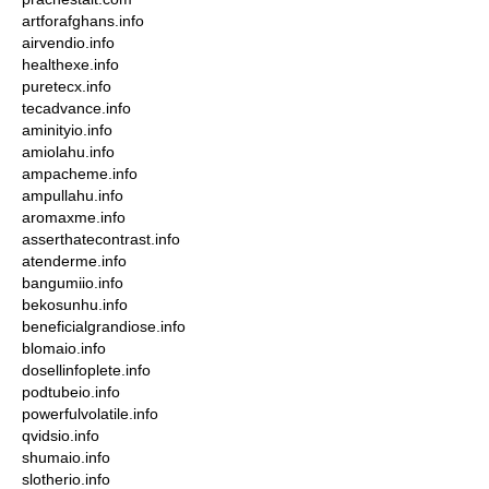
artforafghans.info
airvendio.info
healthexe.info
puretecx.info
tecadvance.info
aminityio.info
amiolahu.info
ampacheme.info
ampullahu.info
aromaxme.info
asserthatecontrast.info
atenderme.info
bangumiio.info
bekosunhu.info
beneficialgrandiose.info
blomaio.info
dosellinfoplete.info
podtubeio.info
powerfulvolatile.info
qvidsio.info
shumaio.info
slotherio.info