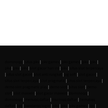
dominoqq
|
situs pkv
|
pkv games
|
pkv games
|
pkv
|
pkv
|
pkv
|
pkv
|
pkv
|
slot gacor hari ini
|
pkv
|
situs slot terpercaya
|
situs slot gacor
|
slot anti rungkat
|
pg soft
|
slot gacor
|
situs slot terpercaya
|
slot pragmatic
|
situs slot terpercaya
|
demo slot pragmatic play
|
demo slot
|
situs slot
|
demo
slot
|
slot maxwin
|
slot gacor maxwin
|
dominoqq
|
dominoqq
|
menuqq daftar
|
murniqq daftar
|
hematqq
daftar
|
qq
|
bandarqq login
|
pkv
|
pkv
|
pkv games
|
qq
|