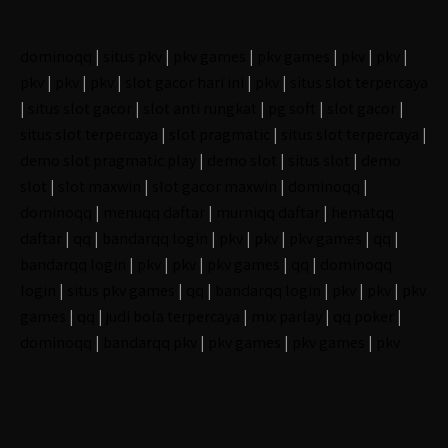
dominoqq
|
situs pkv
|
pkv games
|
pkv games
|
pkv
|
pkv
|
pkv
|
pkv
|
pkv
|
slot gacor hari ini
|
pkv
|
situs slot terpercaya
|
situs slot gacor
|
slot anti rungkat
|
pg soft
|
slot gacor
|
situs slot terpercaya
|
slot pragmatic
|
situs slot terpercaya
|
demo slot pragmatic play
|
demo slot
|
situs slot
|
demo
slot
|
slot maxwin
|
slot gacor maxwin
|
dominoqq
|
dominoqq
|
menuqq daftar
|
murniqq daftar
|
hematqq
daftar
|
qq
|
bandarqq login
|
pkv
|
pkv
|
pkv games
|
qq
|
bandarqq login
|
pkv
|
pkv
|
pkv games
|
qq
|
dominoqq
login
|
situs pkv games
|
qq
|
bandarqq login
|
pkv
|
pkv
|
pkv
games
|
qq
|
judi bola terpercaya
|
mix parlay
|
qq poker
|
dominoqq
|
bandarqq pkv
|
pkv games
|
pkv games
|
pkv