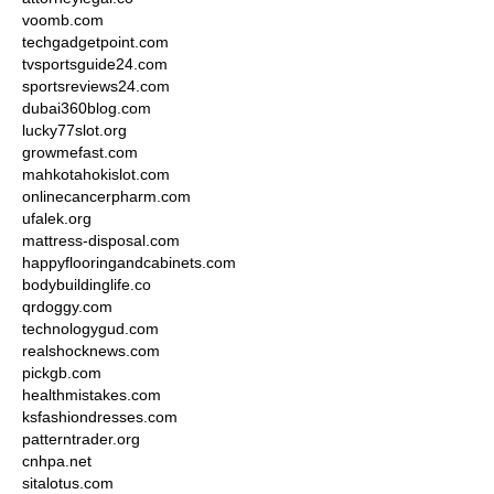
voomb.com
techgadgetpoint.com
tvsportsguide24.com
sportsreviews24.com
dubai360blog.com
lucky77slot.org
growmefast.com
mahkotahokislot.com
onlinecancerpharm.com
ufalek.org
mattress-disposal.com
happyflooringandcabinets.com
bodybuildinglife.co
qrdoggy.com
technologygud.com
realshocknews.com
pickgb.com
healthmistakes.com
ksfashiondresses.com
patterntrader.org
cnhpa.net
sitalotus.com