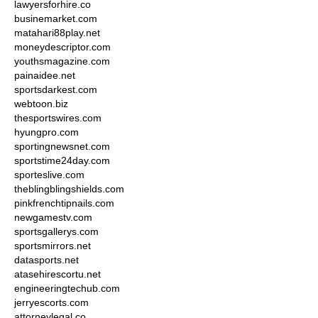
lawyersforhire.co
businemarket.com
matahari88play.net
moneydescriptor.com
youthsmagazine.com
painaidee.net
sportsdarkest.com
webtoon.biz
thesportswires.com
hyungpro.com
sportingnewsnet.com
sportstime24day.com
sporteslive.com
theblingblingshields.com
pinkfrenchtipnails.com
newgamestv.com
sportsgallerys.com
sportsmirrors.net
datasports.net
atasehirescortu.net
engineeringtechub.com
jerryescorts.com
attorneylegal.co