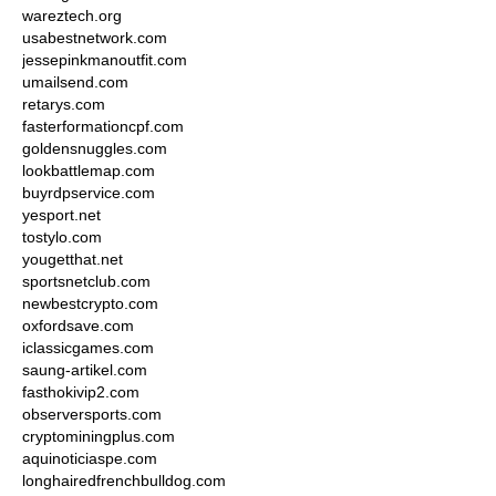
wareztech.org
usabestnetwork.com
jessepinkmanoutfit.com
umailsend.com
retarys.com
fasterformationcpf.com
goldensnuggles.com
lookbattlemap.com
buyrdpservice.com
yesport.net
tostylo.com
yougetthat.net
sportsnetclub.com
newbestcrypto.com
oxfordsave.com
iclassicgames.com
saung-artikel.com
fasthokivip2.com
observersports.com
cryptominingplus.com
aquinoticiaspe.com
longhairedfrenchbulldog.com