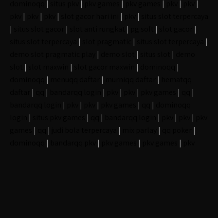
dominoqq
|
situs pkv
|
pkv games
|
pkv games
|
pkv
|
pkv
|
pkv
|
pkv
|
pkv
|
slot gacor hari ini
|
pkv
|
situs slot terpercaya
|
situs slot gacor
|
slot anti rungkat
|
pg soft
|
slot gacor
|
situs slot terpercaya
|
slot pragmatic
|
situs slot terpercaya
|
demo slot pragmatic play
|
demo slot
|
situs slot
|
demo
slot
|
slot maxwin
|
slot gacor maxwin
|
dominoqq
|
dominoqq
|
menuqq daftar
|
murniqq daftar
|
hematqq
daftar
|
qq
|
bandarqq login
|
pkv
|
pkv
|
pkv games
|
qq
|
bandarqq login
|
pkv
|
pkv
|
pkv games
|
qq
|
dominoqq
login
|
situs pkv games
|
qq
|
bandarqq login
|
pkv
|
pkv
|
pkv
games
|
qq
|
judi bola terpercaya
|
mix parlay
|
qq poker
|
dominoqq
|
bandarqq pkv
|
pkv games
|
pkv games
|
pkv