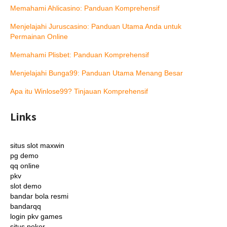
Memahami Ahlicasino: Panduan Komprehensif
Menjelajahi Juruscasino: Panduan Utama Anda untuk
Permainan Online
Memahami Plisbet: Panduan Komprehensif
Menjelajahi Bunga99: Panduan Utama Menang Besar
Apa itu Winlose99? Tinjauan Komprehensif
Links
situs slot maxwin
pg demo
qq online
pkv
slot demo
bandar bola resmi
bandarqq
login pkv games
situs poker