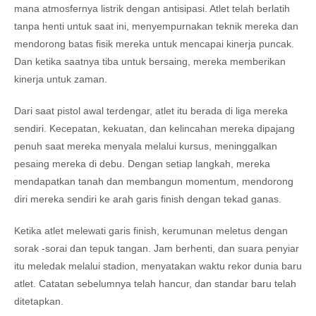
mana atmosfernya listrik dengan antisipasi. Atlet telah berlatih
tanpa henti untuk saat ini, menyempurnakan teknik mereka dan
mendorong batas fisik mereka untuk mencapai kinerja puncak.
Dan ketika saatnya tiba untuk bersaing, mereka memberikan
kinerja untuk zaman.
Dari saat pistol awal terdengar, atlet itu berada di liga mereka
sendiri. Kecepatan, kekuatan, dan kelincahan mereka dipajang
penuh saat mereka menyala melalui kursus, meninggalkan
pesaing mereka di debu. Dengan setiap langkah, mereka
mendapatkan tanah dan membangun momentum, mendorong
diri mereka sendiri ke arah garis finish dengan tekad ganas.
Ketika atlet melewati garis finish, kerumunan meletus dengan
sorak -sorai dan tepuk tangan. Jam berhenti, dan suara penyiar
itu meledak melalui stadion, menyatakan waktu rekor dunia baru
atlet. Catatan sebelumnya telah hancur, dan standar baru telah
ditetapkan.