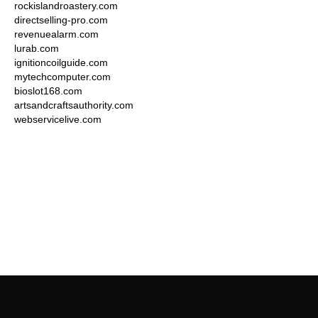
rockislandroastery.com
directselling-pro.com
revenuealarm.com
lurab.com
ignitioncoilguide.com
mytechcomputer.com
bioslot168.com
artsandcraftsauthority.com
webservicelive.com