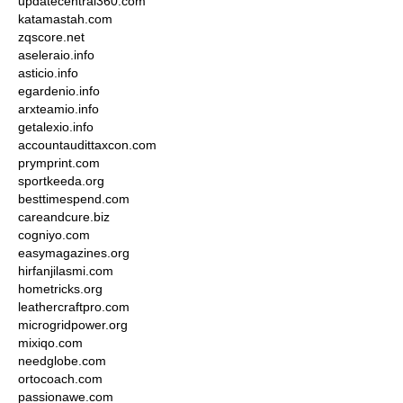
updatecentral360.com
katamastah.com
zqscore.net
aseleraio.info
asticio.info
egardenio.info
arxteamio.info
getalexio.info
accountaudittaxcon.com
prymprint.com
sportkeeda.org
besttimespend.com
careandcure.biz
cogniyo.com
easymagazines.org
hirfanjilasmi.com
hometricks.org
leathercraftpro.com
microgridpower.org
mixiqo.com
needglobe.com
ortocoach.com
passionawe.com