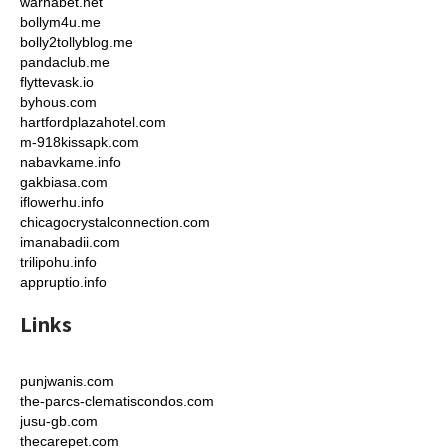
warnabet.net
bollym4u.me
bolly2tollyblog.me
pandaclub.me
flyttevask.io
byhous.com
hartfordplazahotel.com
m-918kissapk.com
nabavkame.info
gakbiasa.com
iflowerhu.info
chicagocrystalconnection.com
imanabadii.com
trilipohu.info
appruptio.info
Links
punjwanis.com
the-parcs-clematiscondos.com
jusu-gb.com
thecarepet.com