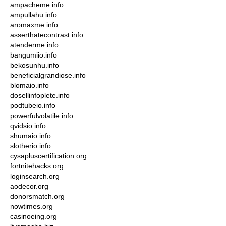
ampacheme.info
ampullahu.info
aromaxme.info
asserthatecontrast.info
atenderme.info
bangumiio.info
bekosunhu.info
beneficialgrandiose.info
blomaio.info
dosellinfoplete.info
podtubeio.info
powerfulvolatile.info
qvidsio.info
shumaio.info
slotherio.info
cysapluscertification.org
fortnitehacks.org
loginsearch.org
aodecor.org
donorsmatch.org
nowtimes.org
casinoeing.org