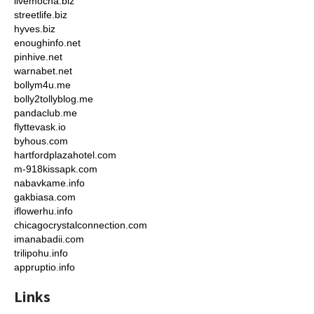
livemocha.biz
streetlife.biz
hyves.biz
enoughinfo.net
pinhive.net
warnabet.net
bollym4u.me
bolly2tollyblog.me
pandaclub.me
flyttevask.io
byhous.com
hartfordplazahotel.com
m-918kissapk.com
nabavkame.info
gakbiasa.com
iflowerhu.info
chicagocrystalconnection.com
imanabadii.com
trilipohu.info
appruptio.info
Links