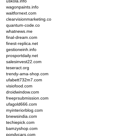
uskola.info
wagonpaints.info
waitfornext.com
clearvisionmarketing.co
quantum-code.co
whatnews.me
final-dream.com
finest-replica.net
gestioneinh.info
prosportdaily.net
salesinvest22.com
teseract.org
trendy-ama-shop.com
ufabett732m7.com
visiofood.com
droidwindow.com
freeprsubmission.com
ufagold666.com
myinteriorblog.com
bnewsindia.com
techiepick.com
bamzyshop.com
pondycars.com