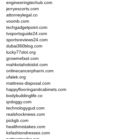
engineeringtechub.com
jerryescorts.com
attorneylegal.co
voomb.com
techgadgetpoint.com
tvsportsguide24.com
sportsreviews24.com
dubai360blog.com
lucky77slot.org
growmefast.com
mahkotahokislot.com
onlinecancerpharm.com
ufalek.org
mattress-disposal.com
happyflooringandcabinets.com
bodybuildinglife.co
qrdoggy.com
technologygud.com
realshocknews.com
pickgb.com
healthmistakes.com
ksfashiondresses.com