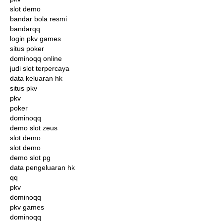
slot demo
bandar bola resmi
bandarqq
login pkv games
situs poker
dominoqq online
judi slot terpercaya
data keluaran hk
situs pkv
pkv
poker
dominoqq
demo slot zeus
slot demo
slot demo
demo slot pg
data pengeluaran hk
qq
pkv
dominoqq
pkv games
dominoqq