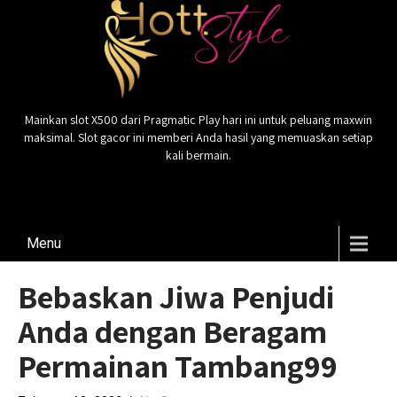
Mainkan slot X500 dari Pragmatic Play hari ini untuk peluang maxwin
maksimal. Slot gacor ini memberi Anda hasil yang memuaskan setiap
kali bermain.
Menu
Bebaskan Jiwa Penjudi
Anda dengan Beragam
Permainan Tambang99