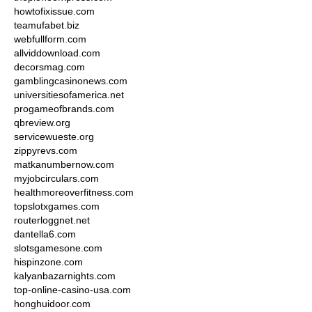
howtofixissue.com
teamufabet.biz
webfullform.com
allviddownload.com
decorsmag.com
gamblingcasinonews.com
universitiesofamerica.net
progameofbrands.com
qbreview.org
servicewueste.org
zippyrevs.com
matkanumbernow.com
myjobcirculars.com
healthmoreoverfitness.com
topslotxgames.com
routerloggnet.net
dantella6.com
slotsgamesone.com
hispinzone.com
kalyanbazarnights.com
top-online-casino-usa.com
honghuidoor.com