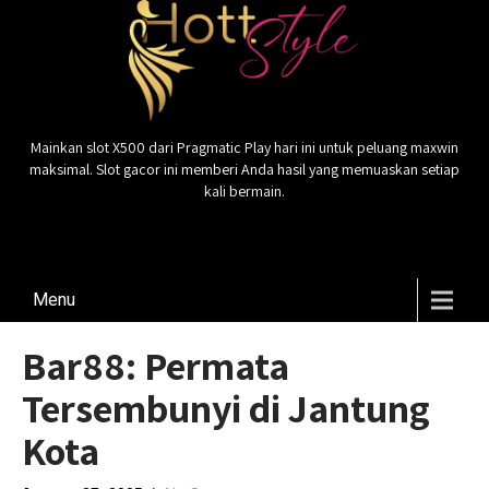
Mainkan slot X500 dari Pragmatic Play hari ini untuk peluang maxwin
maksimal. Slot gacor ini memberi Anda hasil yang memuaskan setiap
kali bermain.
Menu
Bar88: Permata
Tersembunyi di Jantung
Kota