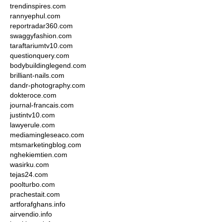
trendinspires.com
rannyephul.com
reportradar360.com
swaggyfashion.com
taraftariumtv10.com
questionquery.com
bodybuildinglegend.com
brilliant-nails.com
dandr-photography.com
dokteroce.com
journal-francais.com
justintv10.com
lawyerule.com
mediamingleseaco.com
mtsmarketingblog.com
nghekiemtien.com
wasirku.com
tejas24.com
poolturbo.com
prachestait.com
artforafghans.info
airvendio.info