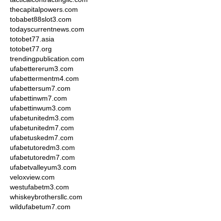
thecapitalpowers.com
tobabet88slot3.com
todayscurrentnews.com
totobet77.asia
totobet77.org
trendingpublication.com
ufabettererum3.com
ufabettermentm4.com
ufabettersum7.com
ufabettinwm7.com
ufabettinwum3.com
ufabetunitedm3.com
ufabetunitedm7.com
ufabetuskedm7.com
ufabetutoredm3.com
ufabetutoredm7.com
ufabetvalleyum3.com
veloxview.com
westufabetm3.com
whiskeybrothersllc.com
wildufabetum7.com