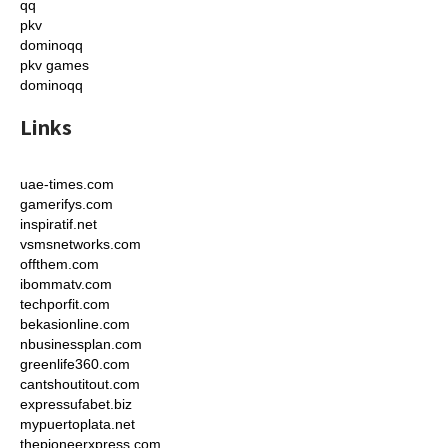
qq
pkv
dominoqq
pkv games
dominoqq
Links
uae-times.com
gamerifys.com
inspiratif.net
vsmsnetworks.com
offthem.com
ibommatv.com
techporfit.com
bekasionline.com
nbusinessplan.com
greenlife360.com
cantshoutitout.com
expressufabet.biz
mypuertoplata.net
thepioneerxpress.com