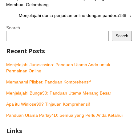
Membuat Gelombang
navigation
Menjelajahi dunia perjudian online dengan pandora188
→
Search
Search
Recent Posts
Menjelajahi Juruscasino: Panduan Utama Anda untuk
Permainan Online
Memahami Plisbet: Panduan Komprehensif
Menjelajahi Bunga99: Panduan Utama Menang Besar
Apa itu Winlose99? Tinjauan Komprehensif
Panduan Utama Parlay4D: Semua yang Perlu Anda Ketahui
Links