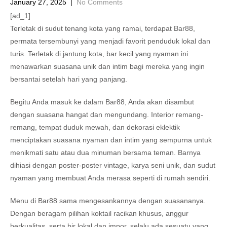
January 27, 2025
|
No Comments
[ad_1]
Terletak di sudut tenang kota yang ramai, terdapat Bar88,
permata tersembunyi yang menjadi favorit penduduk lokal dan
turis. Terletak di jantung kota, bar kecil yang nyaman ini
menawarkan suasana unik dan intim bagi mereka yang ingin
bersantai setelah hari yang panjang.
Begitu Anda masuk ke dalam Bar88, Anda akan disambut
dengan suasana hangat dan mengundang. Interior remang-
remang, tempat duduk mewah, dan dekorasi eklektik
menciptakan suasana nyaman dan intim yang sempurna untuk
menikmati satu atau dua minuman bersama teman. Barnya
dihiasi dengan poster-poster vintage, karya seni unik, dan sudut
nyaman yang membuat Anda merasa seperti di rumah sendiri.
Menu di Bar88 sama mengesankannya dengan suasananya.
Dengan beragam pilihan koktail racikan khusus, anggur
berkualitas, serta bir lokal dan impor, selalu ada sesuatu yang