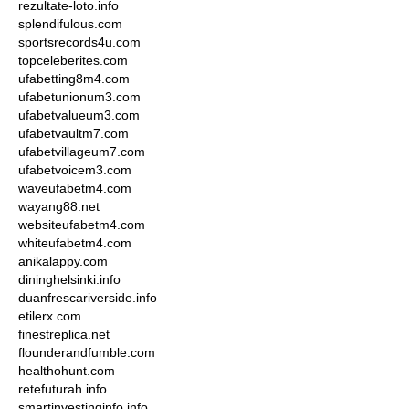
rezultate-loto.info
splendifulous.com
sportsrecords4u.com
topceleberites.com
ufabetting8m4.com
ufabetunionum3.com
ufabetvalueum3.com
ufabetvaultm7.com
ufabetvillageum7.com
ufabetvoicem3.com
waveufabetm4.com
wayang88.net
websiteufabetm4.com
whiteufabetm4.com
anikalappy.com
dininghelsinki.info
duanfrescariverside.info
etilerx.com
finestreplica.net
flounderandfumble.com
healthohunt.com
retefuturah.info
smartinvestinginfo.info