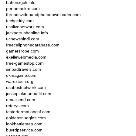
bahenxgek.info
pertamaskre.com
threadsvideoandphotodownloader.com
techgiddy.com
usalivenetwork.com
jackpotrushonline.info
ucnewshindi.com
freecellphonedatabase.com
gamersrope.com
exellewebmedia.com
free-gamestop.com
sinbadtravels.com
ukmagzine.com
wareztech.org
usabestnetwork.com
jessepinkmanoutfit.com
umailsend.com
retarys.com
fasterformationcpf.com
goldensnuggles.com
lookbattlemap.com
buyrdpservice.com