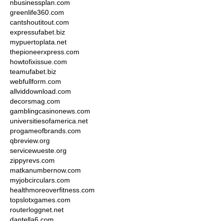
nbusinessplan.com
greenlife360.com
cantshoutitout.com
expressufabet.biz
mypuertoplata.net
thepioneerxpress.com
howtofixissue.com
teamufabet.biz
webfullform.com
allviddownload.com
decorsmag.com
gamblingcasinonews.com
universitiesofamerica.net
progameofbrands.com
qbreview.org
servicewueste.org
zippyrevs.com
matkanumbernow.com
myjobcirculars.com
healthmoreoverfitness.com
topslotxgames.com
routerloggnet.net
dantella6.com