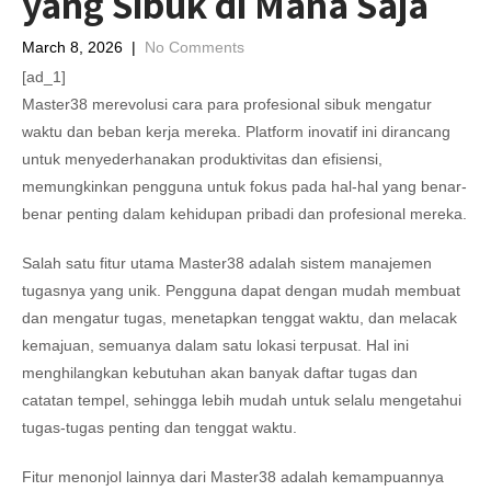
yang Sibuk di Mana Saja
March 8, 2026
|
No Comments
[ad_1]
Master38 merevolusi cara para profesional sibuk mengatur
waktu dan beban kerja mereka. Platform inovatif ini dirancang
untuk menyederhanakan produktivitas dan efisiensi,
memungkinkan pengguna untuk fokus pada hal-hal yang benar-
benar penting dalam kehidupan pribadi dan profesional mereka.
Salah satu fitur utama Master38 adalah sistem manajemen
tugasnya yang unik. Pengguna dapat dengan mudah membuat
dan mengatur tugas, menetapkan tenggat waktu, dan melacak
kemajuan, semuanya dalam satu lokasi terpusat. Hal ini
menghilangkan kebutuhan akan banyak daftar tugas dan
catatan tempel, sehingga lebih mudah untuk selalu mengetahui
tugas-tugas penting dan tenggat waktu.
Fitur menonjol lainnya dari Master38 adalah kemampuannya