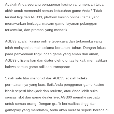
Apakah Anda seorang penggemar kasino yang mencari tujuan
akhir untuk memenuhi semua kebutuhan game Anda? Tidak
terlihat lagi dari AGB99, platform kasino online utama yang
menawarkan berbagai macam game, layanan pelanggan
terkemuka, dan promosi yang menarik.
AGB99 adalah kasino online tepercaya dan terkemuka yang
telah melayani pemain selama bertahun -tahun. Dengan fokus
pada penyediaan lingkungan game yang aman dan aman,
AGB99 dilisensikan dan diatur oleh otoritas terkait, memastikan
bahwa semua game adil dan transparan.
Salah satu fitur menonjol dari AGB99 adalah koleksi
permainannya yang luas. Baik Anda penggemar game kasino
klasik seperti blackjack dan roulette, atau Anda lebih suka
sensasi slot dan game dealer live, AGB99 memiliki sesuatu
untuk semua orang. Dengan grafik berkualitas tinggi dan
gameplay yang mendalam, Anda akan merasa seperti berada di