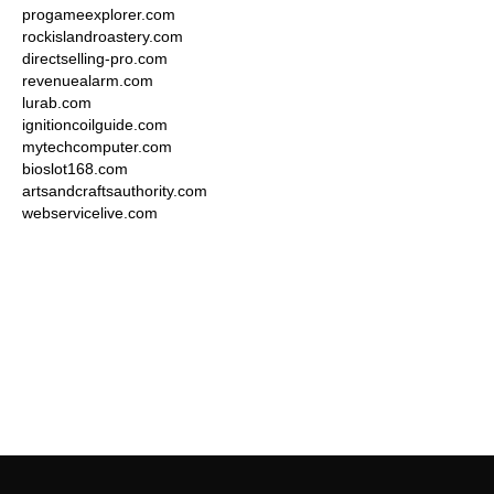
progameexplorer.com
rockislandroastery.com
directselling-pro.com
revenuealarm.com
lurab.com
ignitioncoilguide.com
mytechcomputer.com
bioslot168.com
artsandcraftsauthority.com
webservicelive.com