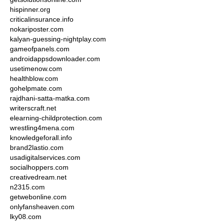
hispinner.org
criticalinsurance.info
nokariposter.com
kalyan-guessing-nightplay.com
gameofpanels.com
androidappsdownloader.com
usetimenow.com
healthblow.com
gohelpmate.com
rajdhani-satta-matka.com
writerscraft.net
elearning-childprotection.com
wrestling4mena.com
knowledgeforall.info
brand2lastio.com
usadigitalservices.com
socialhoppers.com
creativedream.net
n2315.com
getwebonline.com
onlyfansheaven.com
lky08.com