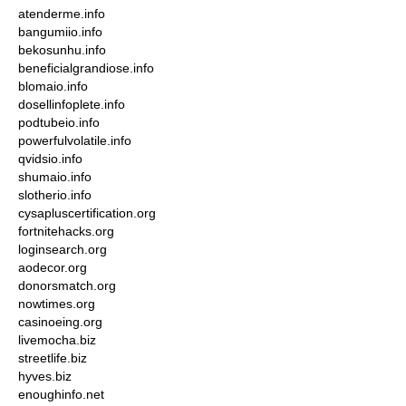
atenderme.info
bangumiio.info
bekosunhu.info
beneficialgrandiose.info
blomaio.info
dosellinfoplete.info
podtubeio.info
powerfulvolatile.info
qvidsio.info
shumaio.info
slotherio.info
cysapluscertification.org
fortnitehacks.org
loginsearch.org
aodecor.org
donorsmatch.org
nowtimes.org
casinoeing.org
livemocha.biz
streetlife.biz
hyves.biz
enoughinfo.net