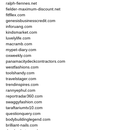
ralph-fiennes.net
fielder-maximum-discount.net
fitfllex.com
genesisbusinesscredit.com
inforuang.com
kindsmarket.com
luvelylife.com
macramb.com
mypet-diary.com
oxweekly.com
panamacitydeckcontractors.com
westfashions.com
toolshandy.com
travelstager.com
trendinspires.com
rannyephul.com
reportradar360.com
swaggyfashion.com
taraftariumtv10.com
questionquery.com
bodybuildinglegend.com
brilliant-nails.com