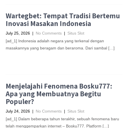
Wartegbet: Tempat Tradisi Bertemu
Inovasi Masakan Indonesia
July 25, 2026
|
No Comments
|
Situs Slot
[ad_1] Indonesia adalah negara yang terkenal dengan
masakannya yang beragam dan beraroma. Dari sambal […]
Read More →
Menjelajahi Fenomena Bosku777:
Apa yang Membuatnya Begitu
Populer?
July 24, 2026
|
No Comments
|
Situs Slot
[ad_1] Dalam beberapa tahun terakhir, sebuah fenomena baru
telah menggemparkan internet – Bosku777. Platform […]