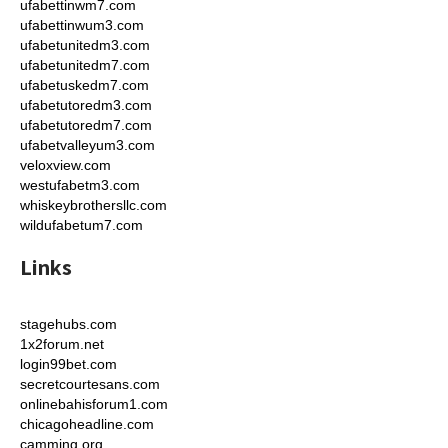
ufabettinwm7.com
ufabettinwum3.com
ufabetunitedm3.com
ufabetunitedm7.com
ufabetuskedm7.com
ufabetutoredm3.com
ufabetutoredm7.com
ufabetvalleyum3.com
veloxview.com
westufabetm3.com
whiskeybrothersllc.com
wildufabetum7.com
Links
stagehubs.com
1x2forum.net
login99bet.com
secretcourtesans.com
onlinebahisforum1.com
chicagoheadline.com
camming.org