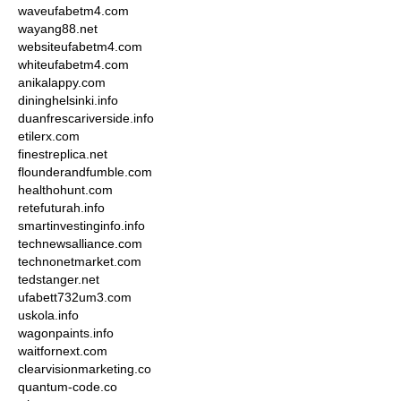
waveufabetm4.com
wayang88.net
websiteufabetm4.com
whiteufabetm4.com
anikalappy.com
dininghelsinki.info
duanfrescariverside.info
etilerx.com
finestreplica.net
flounderandfumble.com
healthohunt.com
retefuturah.info
smartinvestinginfo.info
technewsalliance.com
technonetmarket.com
tedstanger.net
ufabett732um3.com
uskola.info
wagonpaints.info
waitfornext.com
clearvisionmarketing.co
quantum-code.co