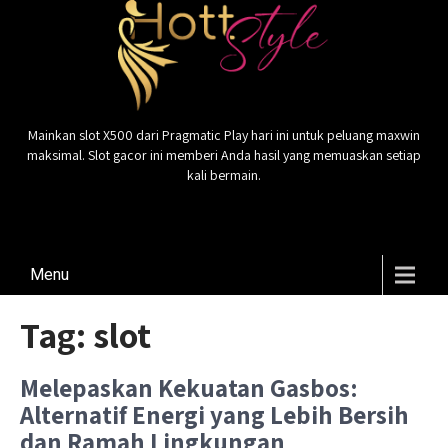
Mainkan slot X500 dari Pragmatic Play hari ini untuk peluang maxwin
maksimal. Slot gacor ini memberi Anda hasil yang memuaskan setiap
kali bermain.
Menu
Tag:
slot
Melepaskan Kekuatan Gasbos:
Alternatif Energi yang Lebih Bersih
dan Ramah Lingkungan