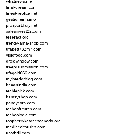
whatnews.me
final-dream.com
finest-replica.net
gestioneinh.info
prosportdaily.net
salesinvest22.com
teseract.org
trendy-ama-shop.com
ufabett732m7.com
visiofood.com
droidwindow.com
freeprsubmission.com
ufagold666.com
myinteriorblog.com
bnewsindia.com
techiepick.com
bamzyshop.com
pondycars.com
techonfutures.com
techoologic.com
raspberryketonescanada.org
medihealthrules.com
usathrill.com