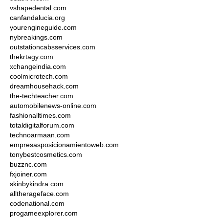
vshapedental.com
canfandalucia.org
yourengineguide.com
nybreakings.com
outstationcabsservices.com
thekrtagy.com
xchangeindia.com
coolmicrotech.com
dreamhousehack.com
the-techteacher.com
automobilenews-online.com
fashionalltimes.com
totaldigitalforum.com
technoarmaan.com
empresasposicionamientoweb.com
tonybestcosmetics.com
buzznc.com
fxjoiner.com
skinbykindra.com
alltherageface.com
codenational.com
progameexplorer.com