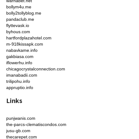
warnabet.net
bollym4u.me
bolly2tollyblog.me
pandaclub.me
flyttevask.io
byhous.com
hartfordplazahotel.com
m-918kissapk.com
nabavkame.info
gakbiasa.com
iflowerhu.info
chicagocrystalconnection.com
imanabadii.com
trilipohu.info
appruptio.info
Links
punjwanis.com
the-parcs-clematiscondos.com
jusu-gb.com
thecarepet.com