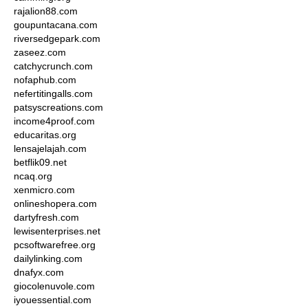
rajalion88.com
goupuntacana.com
riversedgepark.com
zaseez.com
catchycrunch.com
nofaphub.com
nefertitingalls.com
patsyscreations.com
income4proof.com
educaritas.org
lensajelajah.com
betflik09.net
ncaq.org
xenmicro.com
onlineshopera.com
dartyfresh.com
lewisenterprises.net
pcsoftwarefree.org
dailylinking.com
dnafyx.com
giocolenuvole.com
iyouessential.com