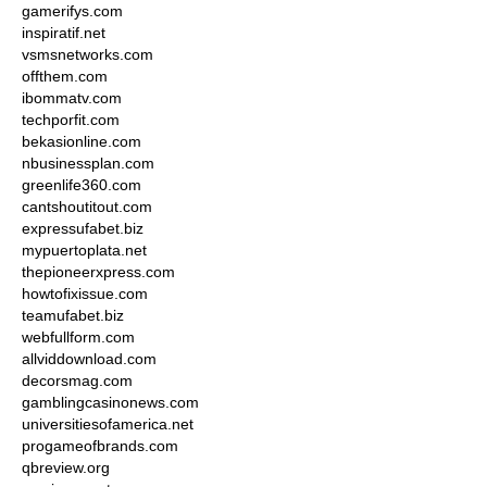
gamerifys.com
inspiratif.net
vsmsnetworks.com
offthem.com
ibommatv.com
techporfit.com
bekasionline.com
nbusinessplan.com
greenlife360.com
cantshoutitout.com
expressufabet.biz
mypuertoplata.net
thepioneerxpress.com
howtofixissue.com
teamufabet.biz
webfullform.com
allviddownload.com
decorsmag.com
gamblingcasinonews.com
universitiesofamerica.net
progameofbrands.com
qbreview.org