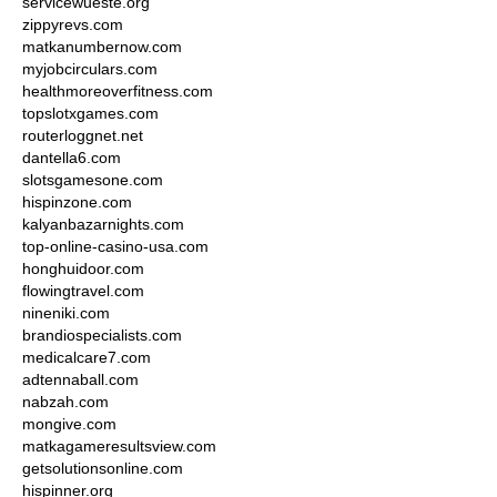
servicewueste.org
zippyrevs.com
matkanumbernow.com
myjobcirculars.com
healthmoreoverfitness.com
topslotxgames.com
routerloggnet.net
dantella6.com
slotsgamesone.com
hispinzone.com
kalyanbazarnights.com
top-online-casino-usa.com
honghuidoor.com
flowingtravel.com
nineniki.com
brandiospecialists.com
medicalcare7.com
adtennaball.com
nabzah.com
mongive.com
matkagameresultsview.com
getsolutionsonline.com
hispinner.org