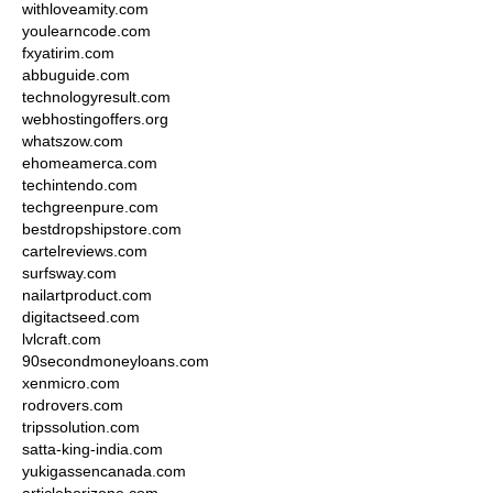
withloveamity.com
youlearncode.com
fxyatirim.com
abbuguide.com
technologyresult.com
webhostingoffers.org
whatszow.com
ehomeamerca.com
techintendo.com
techgreenpure.com
bestdropshipstore.com
cartelreviews.com
surfsway.com
nailartproduct.com
digitactseed.com
lvlcraft.com
90secondmoneyloans.com
xenmicro.com
rodrovers.com
tripssolution.com
satta-king-india.com
yukigassencanada.com