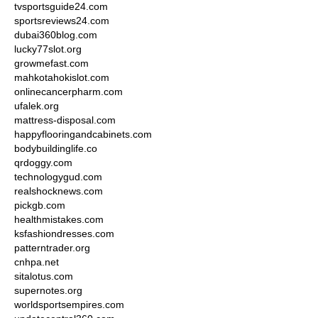
tvsportsguide24.com
sportsreviews24.com
dubai360blog.com
lucky77slot.org
growmefast.com
mahkotahokislot.com
onlinecancerpharm.com
ufalek.org
mattress-disposal.com
happyflooringandcabinets.com
bodybuildinglife.co
qrdoggy.com
technologygud.com
realshocknews.com
pickgb.com
healthmistakes.com
ksfashiondresses.com
patterntrader.org
cnhpa.net
sitalotus.com
supernotes.org
worldsportsempires.com