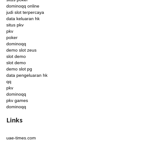
dominoqq online
judi slot terpercaya
data keluaran hk
situs pkv
pkv
poker
dominoqq
demo slot zeus
slot demo
slot demo
demo slot pg
data pengeluaran hk
qq
pkv
dominoqq
pkv games
dominoqq
Links
uae-times.com