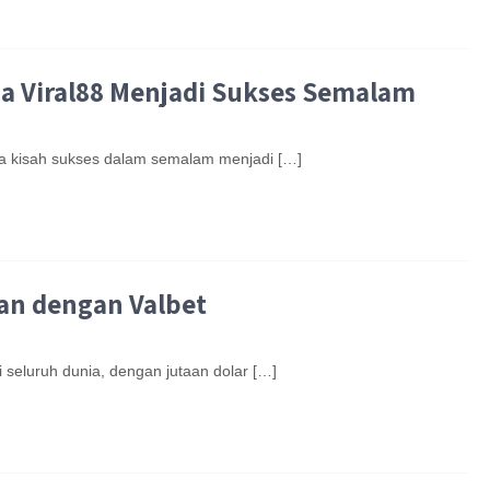
na Viral88 Menjadi Sukses Semalam
nya kisah sukses dalam semalam menjadi […]
an dengan Valbet
 seluruh dunia, dengan jutaan dolar […]