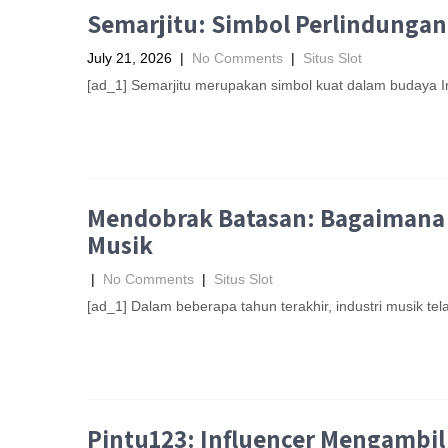
Semarjitu: Simbol Perlindung
July 21, 2026
|
No Comments
|
Situs Slot
[ad_1] Semarjitu merupakan simbol kuat dalam budaya 
Read More →
Mendobrak Batasan: Bagaimana 
Musik
|
No Comments
|
Situs Slot
[ad_1] Dalam beberapa tahun terakhir, industri musik t
Read More →
Pintu123: Influencer Mengambil 