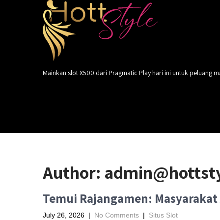
Mainkan slot X500 dari Pragmatic Play hari ini untuk peluang 
Author:
admin@hottst
Temui Rajangamen: Masyarakat 
July 26, 2026
|
No Comments
|
Situs Slot