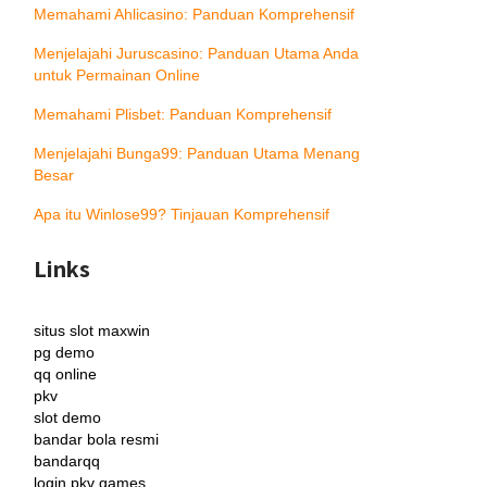
Memahami Ahlicasino: Panduan Komprehensif
Menjelajahi Juruscasino: Panduan Utama Anda
untuk Permainan Online
Memahami Plisbet: Panduan Komprehensif
Menjelajahi Bunga99: Panduan Utama Menang
Besar
Apa itu Winlose99? Tinjauan Komprehensif
Links
situs slot maxwin
pg demo
qq online
pkv
slot demo
bandar bola resmi
bandarqq
login pkv games