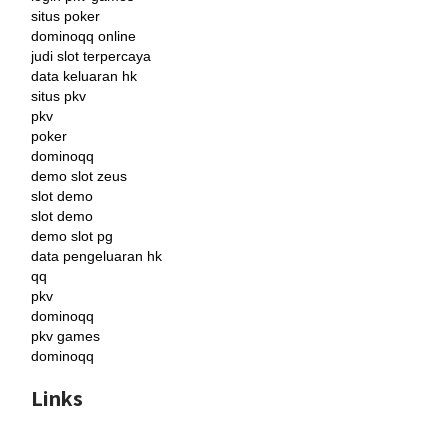
situs poker
dominoqq online
judi slot terpercaya
data keluaran hk
situs pkv
pkv
poker
dominoqq
demo slot zeus
slot demo
slot demo
demo slot pg
data pengeluaran hk
qq
pkv
dominoqq
pkv games
dominoqq
Links